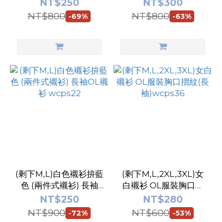
免燙襯衫wcps31
NT$250
NT$300
NT$800
NT$800
-69%
-63%
(剩下M,L)白色襯衫拚藍
(剩下M,L,2XL,3XL)女
色 (兩件式襯衫) 長袖
白襯衫 OL服裝胸口摺
OL襯衫 wcps22
紋(長袖)wcps36
NT$250
NT$280
NT$900
NT$600
-72%
-53%