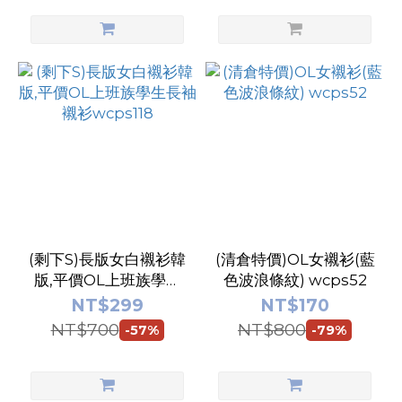
(剩下S)長版女白襯衫韓
(清倉特價)OL女襯衫(藍
版,平價OL上班族學生
色波浪條紋) wcps52
長袖襯衫wcps118
NT$299
NT$170
NT$700
NT$800
-57%
-79%