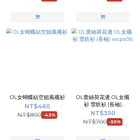
OL女蝴蝶結空姐風襯衫
OL蕾絲荷花邊 OL女襯
衫 雪纺衫 (長袖)
NT$460
wcps06
NT$350
NT$800
-43%
NT$700
-50%