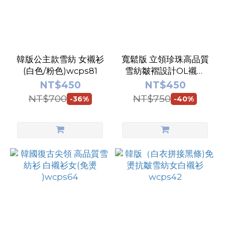
韓版公主款雪紡 女襯衫
寬鬆版 立領珍珠高品質
(白色/粉色)wcps81
雪紡皺褶設計OL襯衫
wcps70
NT$450
NT$450
NT$700
NT$750
-36%
-40%