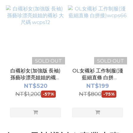
SOLD OUT
SOLD OUT
白襯衫女(加強版 長袖)
OL女襯衫 工作制服(淺
孫藝珍漂亮姐姐的襯衫
藍細直條 白拼
大尺碼 wcps12
接)wcps66
NT$520
NT$199
NT$1,200
NT$800
-57%
-75%