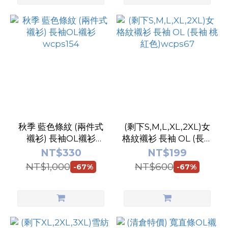
秋季 藍色條紋 (兩件式
(剩下S,M,L,XL,2XL)女
襯衫) 長袖OL襯衫
格紋襯衫 長袖 OL (長袖
wcps154
桃紅色)wcps67
NT$330
NT$199
NT$1,000
NT$600
-67%
-67%