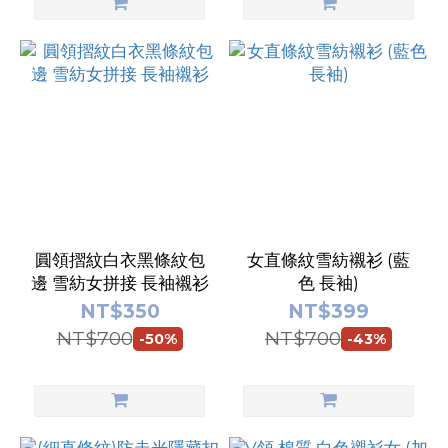
圓領摺紋白衣黑條紋包
女直條紋雪紡襯衫 (藍
邊 雪紡女拼接 長袖襯衫
色 長袖)
NT$350
NT$399
NT$700
NT$700
-50%
-43%