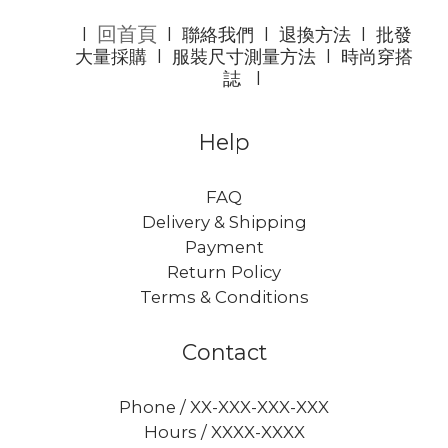
回首頁
l
l
聯絡我們
l
退換方法
l
批發
大量採購
l
服裝尺寸測量方法
l
時尚穿搭
誌
l
Help
FAQ
Delivery & Shipping
Payment
Return Policy
Terms & Conditions
Contact
Phone / XX-XXX-XXX-XXX
Hours / XXXX-XXXX