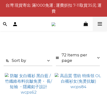
台灣 現貨寄出 滿1000免運 ; 運費折扣 7-11取貨35元 運
費
72 Items per 
Sort by
page