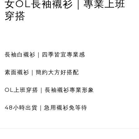
女OL長袖襯衫｜專業上班
穿搭
長袖白襯衫｜四季皆宜專業感
素面襯衫｜簡約大方好搭配
OL上班穿搭｜長袖襯衫專業形象
48小時出貨｜急用襯衫免等待