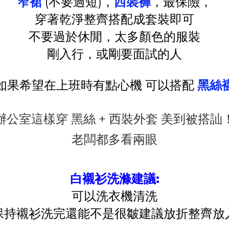
窄裙
(不要過短)，
西裝褲
，最保險，
穿著乾淨整齊搭配成套裝即可
不要過於休閒，太多顏色的服裝
剛入行，或剛要面試的人
如果希望在上班時有點心機 可以搭配
黑絲
辦公室這樣穿 黑絲 + 西裝外套 美到被搭訕
老闆都多看兩眼
白襯衫洗滌建議:
可以洗衣機清洗
保持襯衫洗完還能不是很皺建議放折整齊放