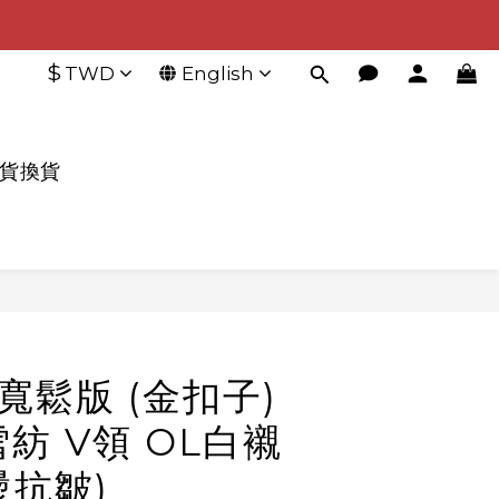
$
TWD
English
退貨換貨
BUY NOW
6寬鬆版 (金扣子)
紡 V領 OL白襯
燙抗皺)