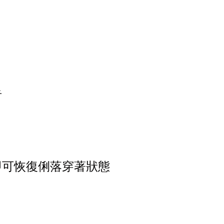
者
即可恢復俐落穿著狀態