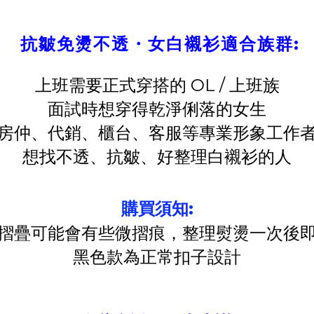
抗皺免燙不透・女白襯衫適合族群:
上班需要正式穿搭的 OL / 上班族
面試時想穿得乾淨俐落的女生
房仲、代銷、櫃台、客服等專業形象工作
想找不透、抗皺、好整理白襯衫的人
購買須知:
摺疊可能會有些微摺痕，整理熨燙一次後
黑色款為正常扣子設計