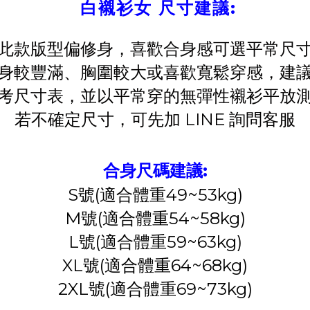
白襯衫女 尺寸建議:
此款版型偏修身，喜歡合身感可選平常尺
身較豐滿、胸圍較大或喜歡寬鬆穿感，建
考尺寸表，並以平常穿的無彈性襯衫平放
若不確定尺寸，可先加 LINE 詢問客服
合身尺碼建議:
S號(適合體重49~53kg)
M號(適合體重54~58kg)
L號(適合體重59~63kg)
XL號(適合體重64~68kg)
2XL號(適合體重69~73kg)