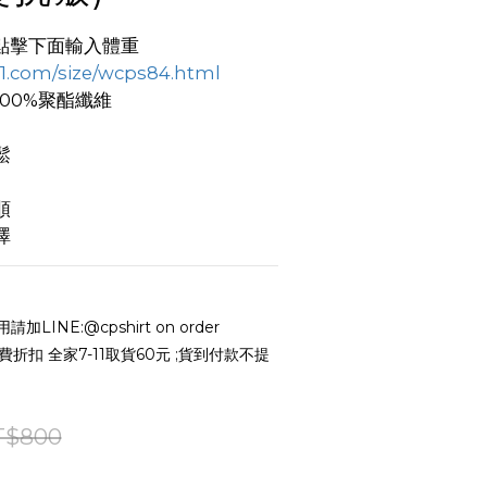
點擊下面輸入體重
p1.com/size/wcps84.html
00%聚酯纖維
鬆
順
澤
LINE:@cpshirt on order
運費折扣 全家7-11取貨60元 ;貨到付款不提
T$800