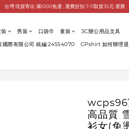
台灣 現貨寄出 滿1000免運 ; 運費折扣 7-11取貨35元 運費
女裝
男裝
口袋巾
童裝
3C辦公用品文具
富國際有限公司 統編:24554070
CPshirt 如何辦理
wcps9
高品質 雪
衫女(免