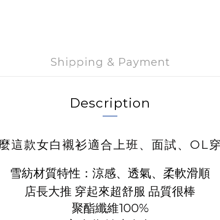
Shipping & Payment
Description
麼這款女白襯衫適合上班、面試、OL
雪紡材質特性：涼感、透氣、柔軟滑順
店長大推 穿起來超舒服 品質很棒
聚酯纖維100%