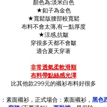
顏色為:淡米白色
★釦子為金色
★寬鬆版腰部較寬鬆
布料不會太薄,有一點厚度
★涼感,抗皺
穿很多天都不會皺
適合夏天穿著
非常透氣柔軟滑順
布料帶點絲感光澤
比其他款299元的襯衫布料好很多
：素面襯衫，
正式場合：素面襯衫，
黑色