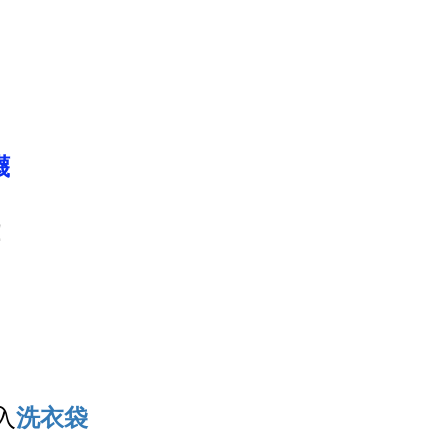
襪
！
入
洗衣袋