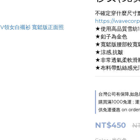
不確定穿什麼尺寸
https://wavecor
★使用高品質雪紡1
★釦子為金色
★寬鬆版腰部較寬
★涼感,抗皺
★非常透氣柔軟滑
★布料帶點絲感光
台灣公司有保障,如急用請加
購買滿1000免運 ; 
供免運優惠 on order
NT$450
N