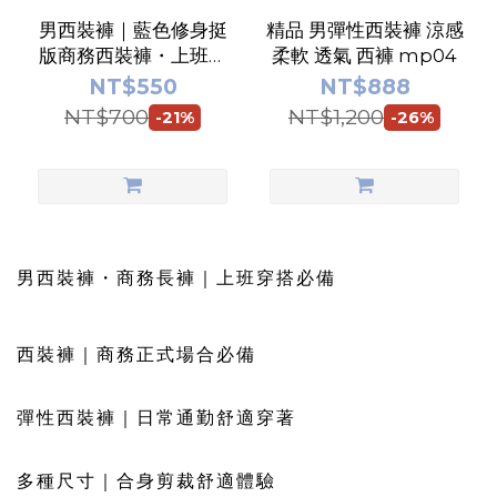
男西裝褲｜藍色修身挺
精品 男彈性西裝褲 涼感
版商務西裝褲・上班面
柔軟 透氣 西褲 mp04
試穿搭推薦 | CPshirt
NT$550
NT$888
NT$700
NT$1,200
-21%
-26%
男西裝褲・商務長褲｜上班穿搭必備
西裝褲｜商務正式場合必備
彈性西裝褲｜日常通勤舒適穿著
多種尺寸｜合身剪裁舒適體驗