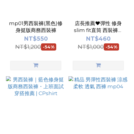
mp01男西裝褲(黑色)修
店長推薦❤️彈性 修身
身挺版商務西裝褲
slim fit直筒 西裝褲男
mp05
NT$550
NT$460
NT$1,200
NT$1,000
-54%
-54%