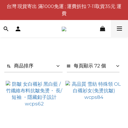
台灣 現貨寄出 滿1000免運 ; 運費折扣 7-11取貨35元 運
費
商品排序
每頁顯示 72 個