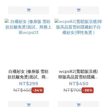
白襯衫女 (修身版 雪紡
wcps82(寬鬆版涼感)
款抗皺免燙)面試、商務
韓版高品質雪紡隱藏釦
上班wcps03
子白襯衫女(彈性免燙 )
NT$299
NT$450
NT$450
NT$700
-34%
-36%