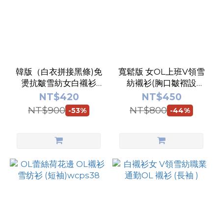
韓版（白衣拼接黑條)免
寬鬆版 女OL上班V領雪
燙抗皺雪紡女白襯衫
紡襯衫(胸口皺褶設
wcps42
計)wcps90
NT$420
NT$450
NT$900
NT$800
-53%
-44%