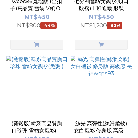
wcps96寬鬆版 (金扣
七分袖雪紡女襯衫(領口
子)高品質 雪紡 V領 OL
皺褶)上班通勤 服裝
白襯衫女(免燙抗皺)
wcps88
NT$450
NT$450
NT$800
NT$1,200
-44%
-63%
(寬鬆版)韓系高品質胸
絲光 高彈性(絲滑柔軟)
口珍珠 雪紡女襯衫(免
女白襯衫 修身版 高級感
燙 )
長袖wcps93