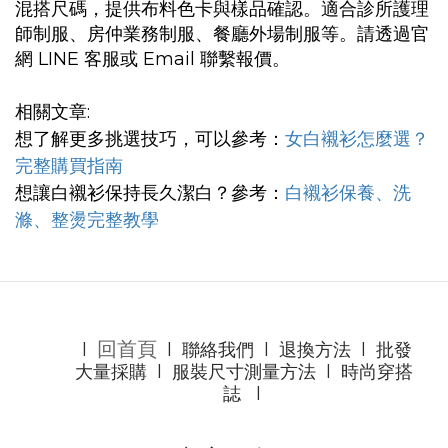
混搭尺碼，提供布料色卡與樣品確認。適合診所護理
師制服、房仲業務制服、餐廳外場制服等。請透過官
網 LINE 客服或 Email 聯繫報價。
相關文章:
想了解更多挑選技巧，可以參考：
女白襯衫怎麼選？
完整購買指南
想讓白襯衫保持長久潔白？參考：
白襯衫保養、洗
滌、整燙完整教學
回首頁
l
l
聯絡我們
l
退換方法
l
批發
大量採購
l
服裝尺寸測量方法
l
時尚穿搭
誌
l