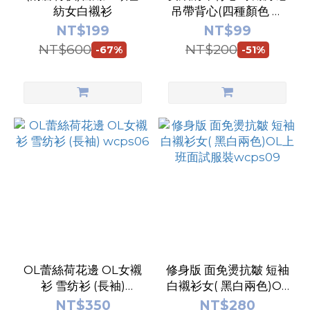
紡女白襯衫
吊帶背心(四種顏色 白
粉黑灰) gp17
NT$199
NT$99
NT$600
NT$200
-67%
-51%
OL蕾絲荷花邊 OL女襯
修身版 面免燙抗皺 短袖
衫 雪纺衫 (長袖)
白襯衫女( 黑白兩色)OL
wcps06
上班面試服裝wcps09
NT$350
NT$280