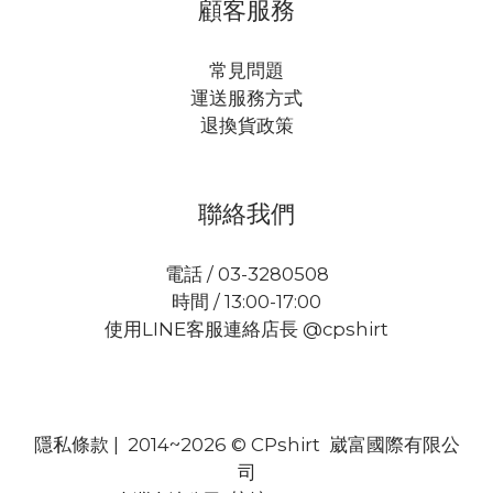
顧客服務
常見問題
運送服務方式
退換貨政策
聯絡我們
電話 / 03-3280508
時間 / 13:00-17:00
使用LINE客服連絡店長 @cpshirt
隱私條款
| 2014~2026 © CPshirt 崴富國際有限公
司