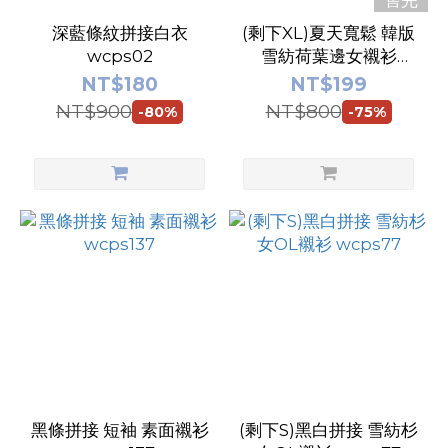
售完
深藍條紋拼接白衣
(剩下XL)夏天寬鬆 韓版
wcps02
雪紡荷葉邊女襯衫
wcps83
NT$180
NT$199
NT$900
NT$800
-80%
-75%
黑條拼接 短袖 素面襯衫
(剩下S)黑白拼接 雪紡杉