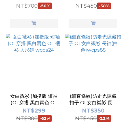
NT$700
NT$450
-50%
-38%
女白襯衫 (加挺版 短袖
(細直條紋)防走光隱藏
)OL穿搭 黑白兩色 OL
扣子 OL女白襯衫 長袖
襯衫 大尺碼 wcps24
(白色)wcps85
NT$299
NT$350
NT$800
NT$450
-63%
-22%