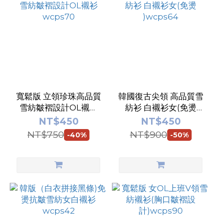
寬鬆版 立領珍珠高品質
韓國復古尖領 高品質雪
雪紡皺褶設計OL襯衫
紡衫 白襯衫女(免燙
wcps70
)wcps64
NT$450
NT$450
NT$750
NT$900
-40%
-50%