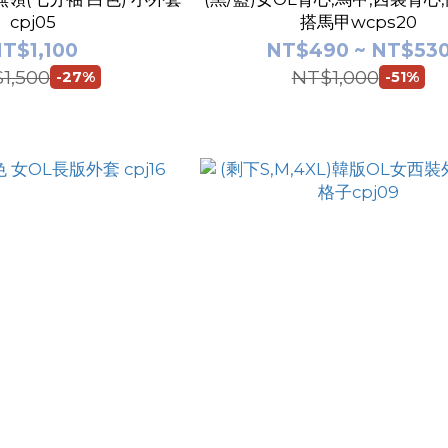
cpj05
搭馬甲wcps20
T$1,100
NT$490 ~ NT$53
1,500
NT$1,000
-27%
-51%