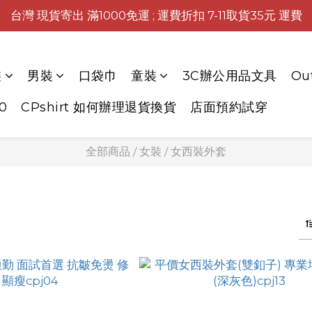
台灣 現貨寄出 滿1000免運 ; 運費折扣 7-11取貨35元 運費
裝
男裝
口袋巾
童裝
3C辦公用品文具
Ou
0
CPshirt 如何辦理退貨換貨
店面預約試穿
全部商品
/
女裝
/
女西裝外套