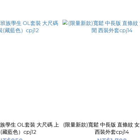
學生 OL套裝 大尺碼 上
(限量新款)寬鬆 中長版 直條紋 
(藏藍色）cpj12
西裝外套cpj14