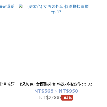
面光澤感領
(深灰色) 女西裝外套 特殊拼接造型cpj03
NT$368 ~ NT$950
9
NT$2,000
-82%