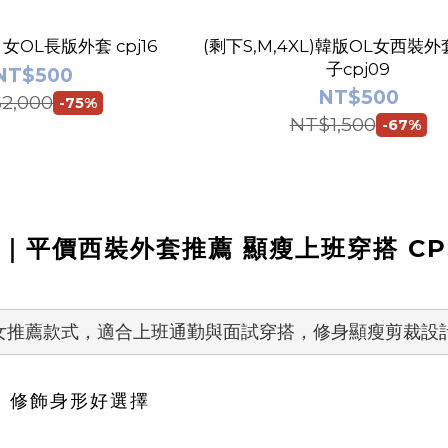
女OL長版外套 cpj16
(剩下S,M,4XL)韓版OL女西裝
子cpj09
NT$500
NT$500
2,000
-75%
NT$1,500
-67%
｜平價西裝外套推薦 顯瘦上班穿搭 CPS
女推薦款式，適合上班通勤與面試穿搭，修身顯瘦剪裁設
｜修飾身形好選擇