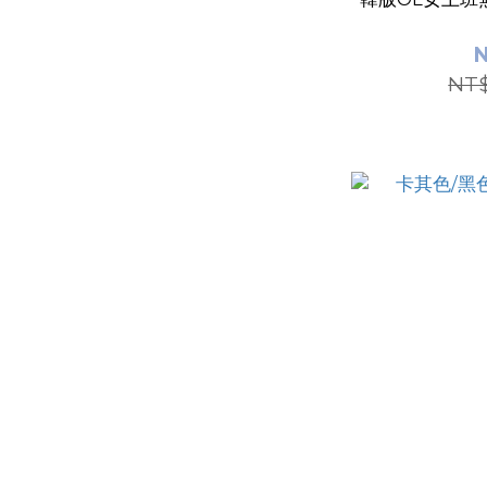
N
NT$