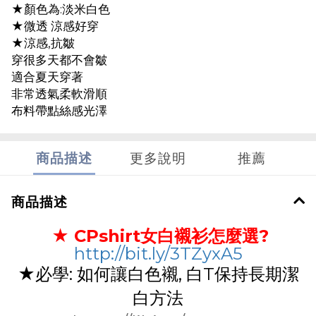
★顏色為:淡米白色
★微透 涼感好穿
★涼感,抗皺
穿很多天都不會皺
適合夏天穿著
非常透氣柔軟滑順
布料帶點絲感光澤
商品描述
更多說明
推薦
商品描述
★
CPshirt女白襯衫怎麼選?
http://bit.ly/3TZyxA5
★必學: 如何讓白色襯, 白T保持長期潔
白方法