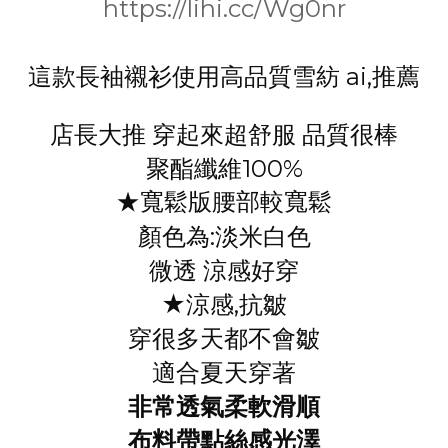
https://lihi.cc/Wg0nr
這款長袖襯衫使用高品質雪紡 ai,推薦
店長大推 穿起來超舒服 品質很棒
聚酯纖維100%
★寬鬆版腰部較寬鬆
顏色為:淡米白色
微透 涼感好穿
★涼感,抗皺
穿很多天都不會皺
適合夏天穿著
非常透氣柔軟滑順
布料帶點絲感光澤