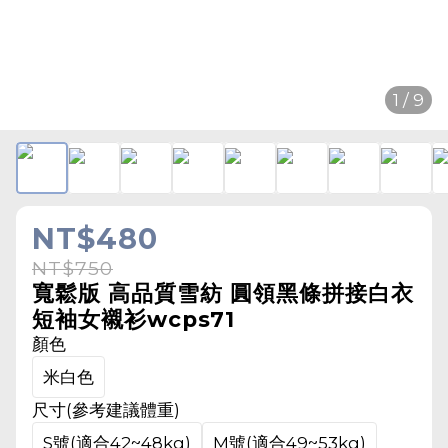
1 / 9
NT$480
NT$750
寬鬆版 高品質雪紡 圓領黑條拼接白衣
短袖女襯衫wcps71
顏色
米白色
尺寸(參考建議體重)
S號(適合42~48kg)
M號(適合49~53kg)