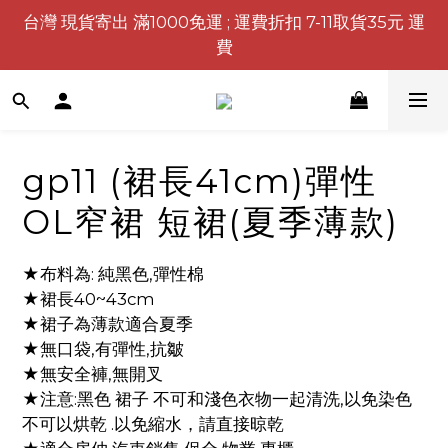
台灣 現貨寄出 滿1000免運 ; 運費折扣 7-11取貨35元 運
費
gp11 (裙長41cm)彈性
OL窄裙 短裙(夏季薄款)
★布料為: 純黑色,彈性棉
★裙長40~43cm
★裙子為薄款適合夏季
★無口袋,有彈性,抗皺
★無安全褲,無開叉
★注意:黑色 裙子 不可和淺色衣物一起清洗,以免染色
不可以烘乾 .以免縮水，請直接晾乾