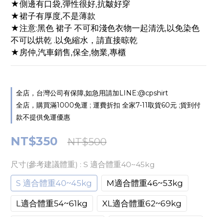
★側邊有口袋,彈性很好,抗皺好穿
★裙子有厚度,不是薄款
★注意:黑色 裙子 不可和淺色衣物一起清洗,以免染色
不可以烘乾 .以免縮水，請直接晾乾
★房仲,汽車銷售,保全,物業,專櫃
全店，台灣公司有保障,如急用請加LINE:@cpshirt
全店，購買滿1000免運 ; 運費折扣 全家7-11取貨60元 ;貨到付
款不提供免運優惠
NT$350
NT$500
尺寸(參考建議體重)
: S 適合體重40~45kg
S 適合體重40~45kg
M適合體重46~53kg
L適合體重54~61kg
XL適合體重62~69kg