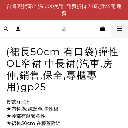
台灣 現貨寄出 滿1000免運 ; 運費折扣 7-11取貨35元 運
費
(裙長50cm 有口袋)彈性
OL窄裙 中長裙(汽車,房
仲,銷售,保全,專櫃專
用)gp25
貨號:gp25
★布料為: 純黑色,彈性棉
★腰部有鬆緊彈性
★裙長50cm 在膝蓋附近