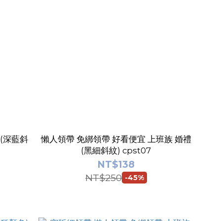
 (深藍斜
懶人領帶 免綁領帶 好看便宜 上班族 婚禮
(黑細斜紋) cpst07
NT$138
NT$250
-45%