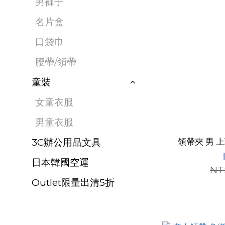
男褲子
名片盒
口袋巾
腰帶/領帶
童裝
女童衣服
‎男童衣服
3C辦公用品文具
領帶夾 男 
日本韓國空運
NT
Outlet限量出清5折