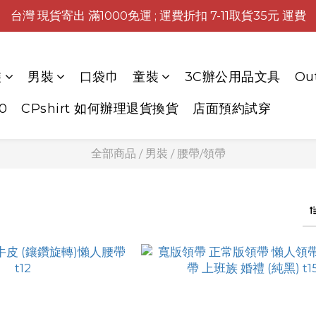
台灣 現貨寄出 滿1000免運 ; 運費折扣 7-11取貨35元 運費
裝
男裝
口袋巾
童裝
3C辦公用品文具
Ou
0
CPshirt 如何辦理退貨換貨
店面預約試穿
全部商品
/
男裝
/
腰帶/領帶