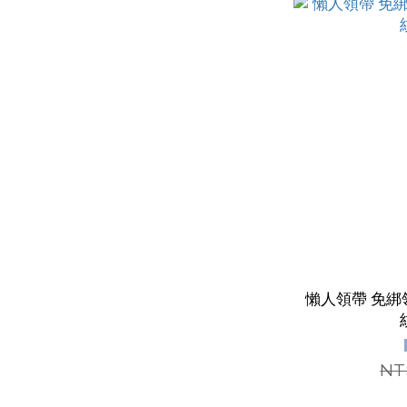
懶人領帶 免綁領帶 上班族 婚
NT