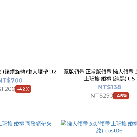
(鑲鑽旋轉)懶人腰帶 t12
寬版領帶 正常版領帶 懶人領帶 免綁領帶
上班族 婚禮 (純黑) t15
NT$700
NT$138
1,200
-42%
NT$250
-45%