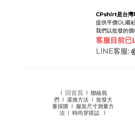
CPshirt是
提供平價OL襯衫
我們以批發的價
客服目前已L
LINE客服:
回首頁
l
l
聯絡我
們
l
退換方法
l
批發大
量採購
l
服裝尺寸測量方
法
l
時尚穿搭誌
l