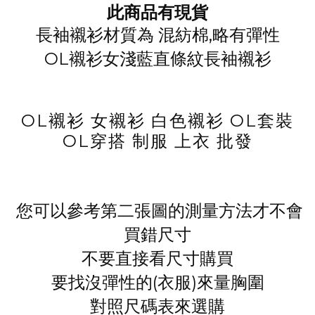
此商品有現貨
長袖襯衫材質為 混紡棉,略有彈性
OL襯衫女淺藍直條紋長袖襯衫
OL襯衫 女襯衫 白色襯衫 OL套裝
OL穿搭 制服 上衣 批發
您可以參考第二張圖的測量方法才不會
買錯尺寸
不要直接看尺寸購買
要找沒彈性的(衣服)來量胸圍
對照尺碼表來選購