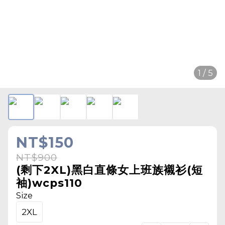
1 / 5
NT$150
NT$900
(剩下2XL)黑白直條女上班族襯衫(短
袖)wcps110
Size
2XL