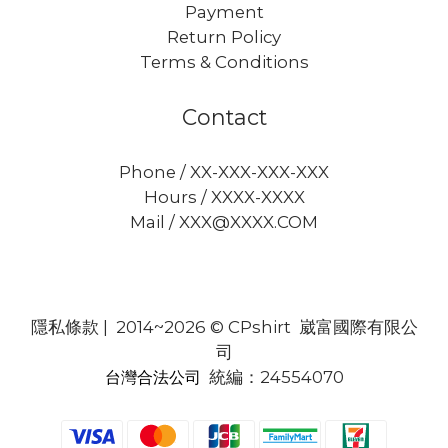
Payment
Return Policy
Terms & Conditions
Contact
Phone / XX-XXX-XXX-XXX
Hours / XXXX-XXXX
Mail / XXX@XXXX.COM
隱私條款
| 2014~2026 © CPshirt 崴富國際有限公
司
統編：24554070
台灣合法公司