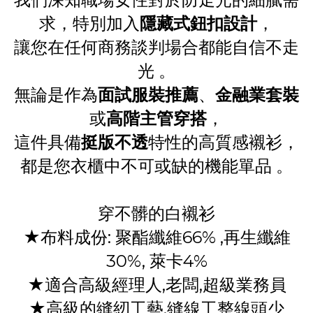
求，特別加入
隱藏式鈕扣設計
，
讓您在任何商務談判場合都能自信不走
光
。
無論是作為
面試服裝推薦
、
金融業套裝
或
高階主管穿搭
，
這件具備
挺版不透
特性的高質感襯衫，
都是您衣櫃中不可或缺的機能單品
。
穿不髒的白襯衫
★布料成份: 聚酯纖維66% ,再生纖維
30%, 萊卡4%
★適合高級經理人,老闆,超級業務員
★高級的縫紉工藝,縫線工整線頭少