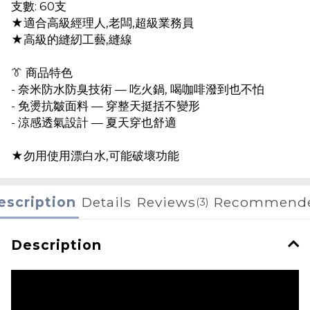
支數: 60支
★適合高級經理人,老闆,超級業務員
★高級的縫紉工藝,縫線
👔 商品特色
- 奈米防水防臭技術 — 吃火鍋, 喝咖啡潑到也不怕
- 免燙抗皺面料 — 穿整天挺括不變形
- 涼感透氣設計 — 夏天穿也舒適
★勿用使用漂白水,可能破壞功能
escription
Details
Reviews
Recommend
(3)
Description