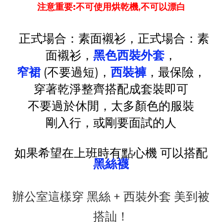
注意重要:不可使用烘乾機,不可以漂白
正式場合：素面襯衫，
正式場合：素
面襯衫，
黑色西裝外套
，
窄裙
(不要過短)，
西裝褲
，最保險，
穿著乾淨整齊搭配成套裝即可
不要過於休閒，太多顏色的服裝
剛入行，或剛要面試的人
如果希望在上班時有點心機 可以搭配
黑絲襪
辦公室這樣穿 黑絲 + 西裝外套 美到被
搭訕！