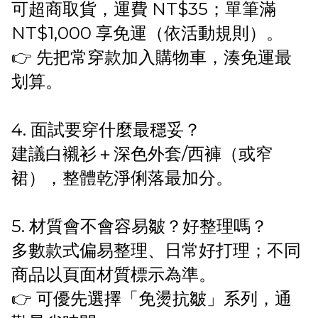
可超商取貨，運費 NT$35；單筆滿
NT$1,000 享免運（依活動規則）。
👉 先把常穿款加入購物車，湊免運最
划算。
4. 面試要穿什麼最穩妥？
建議白襯衫＋深色外套/西褲（或窄
裙），整體乾淨俐落最加分。
5. 材質會不會容易皺？好整理嗎？
多數款式偏易整理、日常好打理；不同
商品以頁面材質標示為準。
👉 可優先選擇「免燙抗皺」系列，通