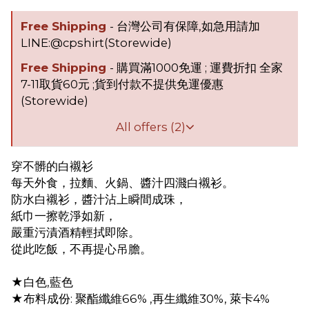
Free Shipping
- 台灣公司有保障,如急用請加
LINE:@cpshirt(Storewide)
Free Shipping
- 購買滿1000免運 ; 運費折扣 全家
7-11取貨60元 ;貨到付款不提供免運優惠
(Storewide)
All offers (2)
穿不髒的白襯衫
每天外食，拉麵、火鍋、醬汁四濺白襯衫。
防水白襯衫，醬汁沾上瞬間成珠，
紙巾一擦乾淨如新，
嚴重污漬酒精輕拭即除。
從此吃飯，不再提心吊膽。
★白色,藍色
★布料成份: 聚酯纖維66% ,再生纖維30%, 萊卡4%