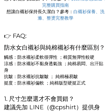
完整購買指南
想讓白襯衫保持長久潔白？參考：
白襯衫保養、洗
滌、整燙完整教學
👉 FAQ:
防水女白襯衫與純棉襯衫有什麼區別？
觸感：防水襯衫柔軟很彈性 ；棉質無彈性較硬
涼感：防水襯衫不黏身透氣強 ；純棉易悶、出汗貼
身
抗皺：防水襯衫抗皺皺 ； 純棉極易皺
挺度：防水襯衫偏軟 ；純棉版型硬挺正式
1. 尺寸怎麼選才不會買錯？
建議先加 LINE（@cpshirt）提供身