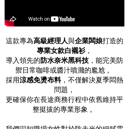
這款專為
高級經理人
與
企業闆娘
打造的
專業女款白襯衫
，
導入領先的
防水奈米黑科技
，能完美防
禦日常咖啡或醬汁噴濺的尷尬
。
採用
涼感免燙布料
，不僅解決夏季悶熱
問題，
更確保你在長途商務行程中依舊維持平
整挺拔的專業形象
。
我們深知職場女性對於防走光的細膩需