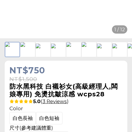
1 / 12
NT$750
NT$1,500
防水黑科技 白襯衫女(高級經理人,闆
娘專用) 免燙抗皺涼感 wcps28
5.0
(
3 Reviews
)
Color
白色長袖
白色短袖
尺寸(參考建議體重)