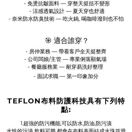
- 免燙抗皺面料 — 穿整天挺括不變形
- 涼感透氣設計 — 夏天穿也舒適
- 奈米防水防臭技術 — 吃火鍋, 喝咖啡潑到也不怕
🎯 適合誰穿？
- 房仲業務 — 帶看客戶全天挺整齊
- 公司闆娘/主管 — 專業俐落顯氣場
- 餐廳服務業 — 耐穿易洗好整理
- 面試求職 — 第一印象加分
TEFLON布料防護科技具有下列特
點:
1.超強的防污機能,可以防水,防油,防污漬
水性的污漬 飲料可樂,都會在布料表面結成水珠並滑