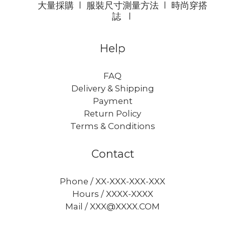
大量採購
l
服裝尺寸測量方法
l
時尚穿搭
誌
l
Help
FAQ
Delivery & Shipping
Payment
Return Policy
Terms & Conditions
Contact
Phone / XX-XXX-XXX-XXX
Hours / XXXX-XXXX
Mail / XXX@XXXX.COM