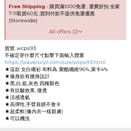
Free Shipping
- 購買滿1000免運 ; 運費折扣 全家
7-11取貨60元 ;貨到付款不提供免運優惠
(Storewide)
All offers (2)
貨號: wcps93
不確定穿什麼尺寸點擊下面輸入體重
https://wavecorp1.com/size/wcps93.html
★這款 女白襯衫 布料為: 聚酯纖維96%,萊卡4%
★修身款有腰身設計
★黑,白,藍,灰色 四種顏色
★有抗皺效果, 微透
★涼感透氣
★高彈性,手臂肩膀不會卡
★超柔軟(像內衣一樣親膚)
★可以機洗