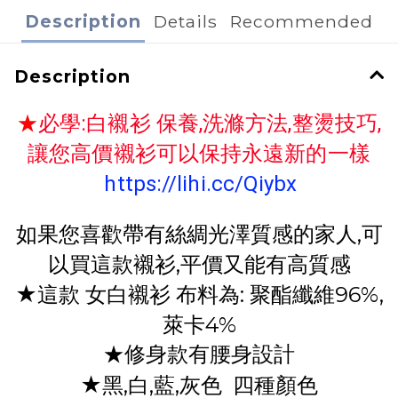
Description
Details
Recommended
Description
★
必學:白襯衫 保養,洗滌方法,整燙技巧,
讓您高價襯衫可以保持永遠新的一樣
https://lihi.cc/Qiybx
如果您喜歡帶有絲綢光澤質感的家人,可
以買這款襯衫,平價又能有高質感
★這款 女白襯衫 布料為: 聚酯纖維96%,
萊卡4%
★修身款有腰身設計
★黑,白,藍,灰色 四種顏色