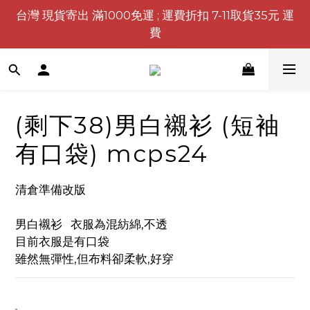
台灣 現貨寄出 滿1000免運 ; 運費折扣 7-11取貨35元 運
費
(剩下38)男白襯衫 (短袖
有口袋) mcps24
清倉準備改版
男白襯衫   衣服為混紡綿,不透
目前衣服是有口袋
雖然無彈性,但布料卻柔軟,好穿