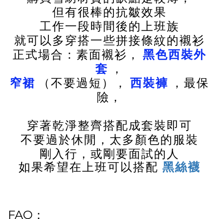
但有很棒的抗皺效果
工作一段時間後的上班族
就可以多穿搭一些拼接條紋的襯衫
正式場合：素面襯衫，
黑色西裝外
套
，
窄裙
（不要過短），
西裝褲
，最保
險，
穿著乾淨整齊搭配成套裝即可
不要過於休閒，太多顏色的服裝
剛入行，或剛要面試的人
如果希望在上班可以搭配
黑絲襪
FAQ：