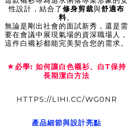
這款襯衫專為追求俐落專業形象的女
性設計，結合了
修身剪裁
與
舒適布
料
。
無論是剛出社會的面試新秀，還是需
要在會議中展現氣場的資深職場人，
這件白襯衫都能完美契合您的需求。
★必學: 如何讓白色襯衫、白T保持
長期潔白方法
HTTPS://LIHI.CC/WG0NR
產品細節與設計亮點