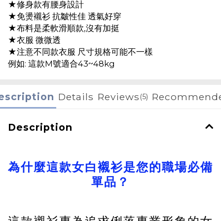
★修身款有腰身設計
★免燙襯衫 抗皺性佳 透氣好穿
★布料是柔軟滑順款,沒有加挺
★衣服 微微透
★注意不同款衣服 尺寸規格可能不一樣
例如: 這款M號適合43~48kg
escription
Details
Reviews
Recommend
(5)
Description
為什麼這款女白襯衫是您的職場必備
單品？