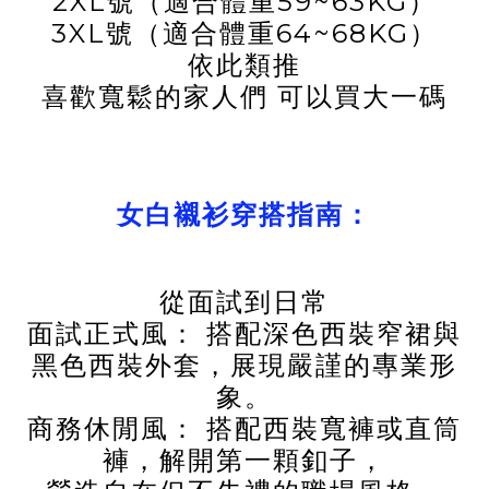
2XL號（適合體重59~63KG）
3XL號（適合體重64~68KG）
依此類推
喜歡寬鬆的家人們 可以買大一碼
女白襯衫穿搭指南：
從面試到日常
面試正式風： 搭配深色西裝窄裙與
黑色西裝外套，展現嚴謹的專業形
象。
商務休閒風： 搭配西裝寬褲或直筒
褲，解開第一顆釦子，