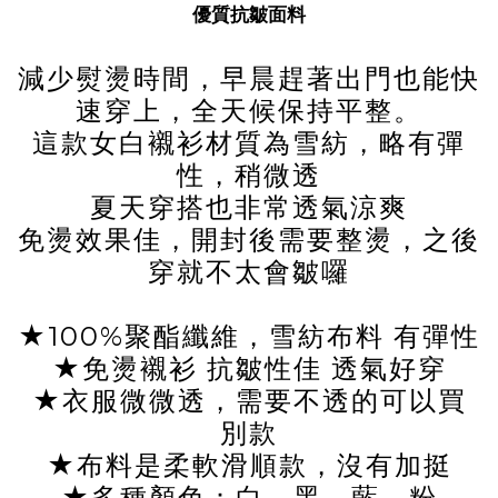
優質抗皺面料
減少熨燙時間，早晨趕著出門也能快
速穿上，全天候保持平整。
這款女白襯衫材質為雪紡，略有彈
性，稍微透
夏天穿搭也非常透氣涼爽
免燙效果佳，開封後需要整燙，之後
穿就不太會皺囉
★100%聚酯纖維，雪紡布料 有彈性
★免燙襯衫 抗皺性佳 透氣好穿
★衣服微微透，需要不透的可以買
別款
★布料是柔軟滑順款，沒有加挺
★多種顏色：白、黑、藍、粉