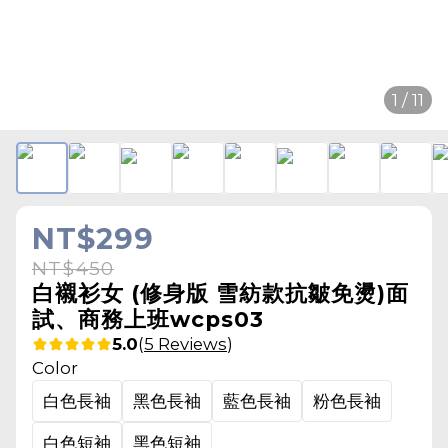
1 / 11
NT$299
NT$450
白襯衫女 (修身版 雪紡款抗皺免燙)面
試、商務上班wcps03
5.0
(
5 Reviews
)
Color
白色長袖
黑色長袖
藍色長袖
粉色長袖
白色短袖
黑色短袖