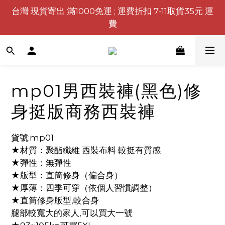
台灣 現貨寄出 滿1000免運 ; 運費折扣 7-11取貨35元 運
費
mp01男西裝褲(黑色)修
身挺版商務西裝褲
貨號:mp01
★材質：聚酯纖維 西裝布料 較挺有質感
★彈性：無彈性
★版型：直筒修身（偏合身）
★厚薄：四季可穿（依個人習慣調整）
★直筒修身版型,較合身
腿部較寬大的家人,可以買大一號