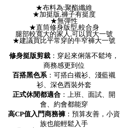
★布料為:聚酯纖維
★加挺版,褲子有挺度
★無彈性
★直筒修身版型,較合身
腿部較寬大的家人,可以買大一號
★建議買比平常穿的牛窄褲大一號
修身挺版剪裁
：穿起來俐落不鬆垮，
商務感更到位
百搭黑色系
：可搭白襯衫、淺藍襯
衫、深色西裝外套
正式休閒都適合
：上班、面試、開
會、約會都能穿
高CP值入門商務褲
：預算友善，小資
族也能輕鬆入手