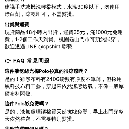
建議手洗或機洗輕柔模式，水溫30度以下，勿使用
漂白劑，晾乾即可，不需熨燙。
出貨與運費
現貨商品48小時內出貨，運費35元，滿1000元免運
費，1-2個工作天到貨。桃園龜山門市可預約試穿，
歡迎透過LINE @cpshirt 聯繫。
👉 FAQ 常見問題
這件液氨絲光棉Polo衫真的很涼感嗎？
是的！雖然布料有240G磅數有厚度不單薄，但採用
黑科技布料工藝，穿起來依然涼感透氣，不像一般厚
磅布料悶熱。
這件Polo衫免燙嗎？
是的，液氨處理讓棉質天然抗皺免燙，早上出門穿整
天依然整齊，不需要特別熨燙。