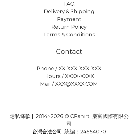
FAQ
Delivery & Shipping
Payment
Return Policy
Terms & Conditions
Contact
Phone / XX-XXX-XXX-XXX
Hours / XXXX-XXXX
Mail / XXX@XXXX.COM
隱私條款
| 2014~2026 © CPshirt 崴富國際有限公
司
統編：24554070
台灣合法公司