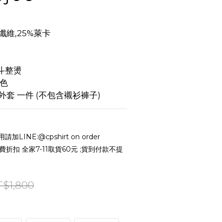
纖維,25%萊卡
斗整燙
色
外套 一件 (不包含襯衫褲子)
LINE:@cpshirt on order
運費折扣 全家7-11取貨60元 ;貨到付款不提
$1,800