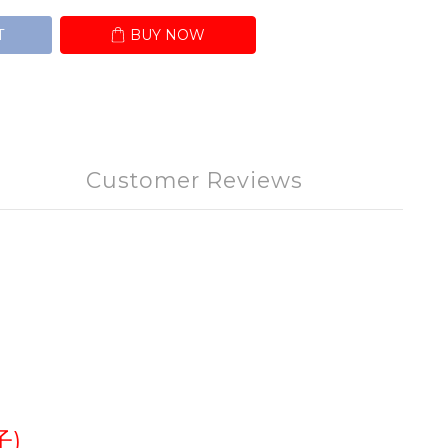
T
BUY NOW
Customer Reviews
子)