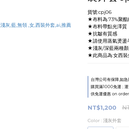
貨號:cpj06
★布料為:73%聚酯
★布料帶點光澤質
★抗皺有質感
★請使用蒸氣燙盪
★淺灰/深藍兩種顏
★此商品為:女西裝
台灣公司有保障,如急用請加
購買滿1000免運 ; 
供免運優惠 on order
NT$1,200
NT
Color
: 淺灰外套