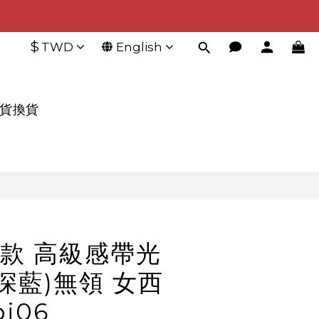
$
TWD
English
退貨換貨
BUY NOW
款 高級感帶光
深藍)無領 女西
j06