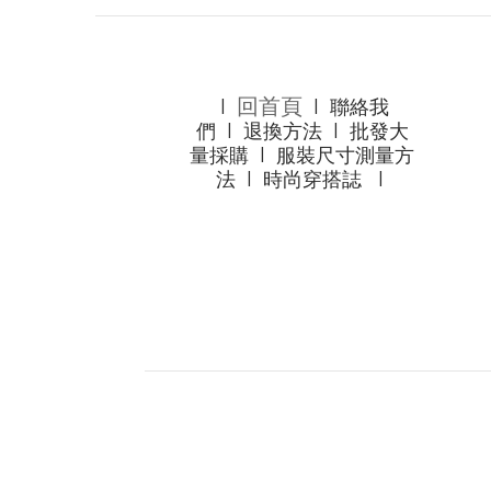
回首頁
l
l
聯絡我
們
l
退換方法
l
批發大
量採購
l
服裝尺寸測量方
法
l
時尚穿搭誌
l