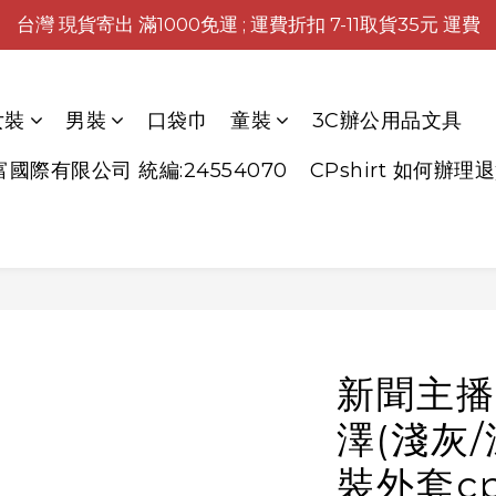
台灣 現貨寄出 滿1000免運 ; 運費折扣 7-11取貨35元 運費
女裝
男裝
口袋巾
童裝
3C辦公用品文具
富國際有限公司 統編:24554070
CPshirt 如何辦理
新聞主播
澤(淺灰/
裝外套cp