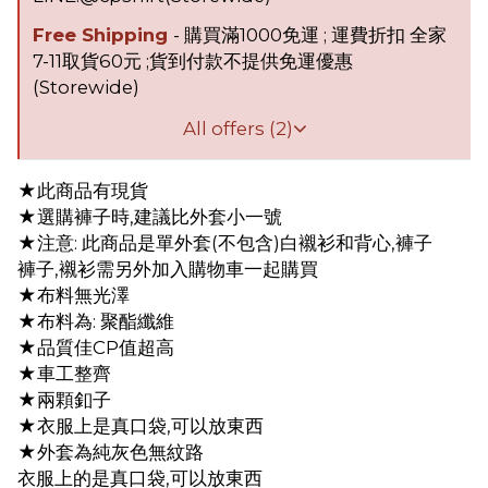
Free Shipping
- 購買滿1000免運 ; 運費折扣 全家
7-11取貨60元 ;貨到付款不提供免運優惠
(Storewide)
All offers (2)
★此商品有現貨
★選購褲子時,建議比外套小一號
★注意: 此商品是單外套(不包含)白襯衫和背心,褲子
褲子,襯衫需另外加入購物車一起購買
★布料無光澤
★布料為: 聚酯纖維
★品質佳CP值超高
★車工整齊
★兩顆釦子
★衣服上是真口袋,可以放東西
★外套為純灰色無紋路
衣服上的是真口袋,可以放東西