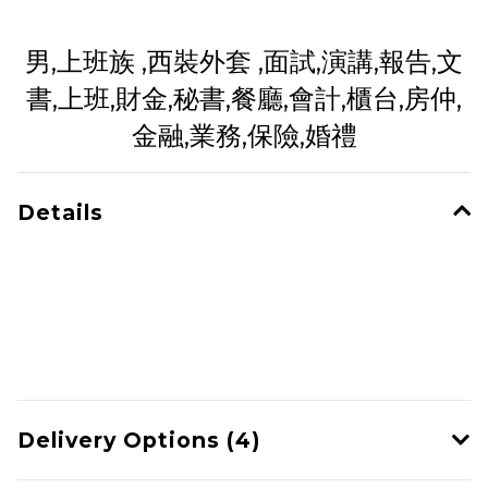
男,上班族 ,西裝外套 ,面試,演講,報告,文
書,上班,財金,秘書,餐廳,會計,櫃台,房仲,
金融,業務,保險,婚禮
Details
Delivery Options (4)