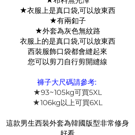
★布料無光澤
★衣服上是真口袋,可以放東西
★有兩釦子
★外套為灰色無紋路
衣服上的是真口袋,可以放東西
西裝服飾口袋都會縫起來
您可以剪刀自行剪開縫線
褲子大尺碼請參考:
★93~105kg可買5XL
★106kg以上可買6XL
這款男生西裝外套為韓國版型非常修身
好看