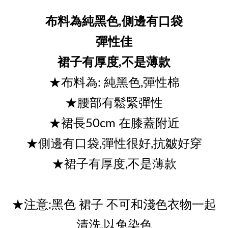
布料為純黑色,側邊有口袋
彈性佳
裙子有厚度,不是薄款
★布料為: 純黑色,彈性棉
★腰部有鬆緊彈性
★裙長50cm 在膝蓋附近
★側邊有口袋,彈性很好,抗皺好穿
★裙子有厚度,不是薄款
★注意:黑色 裙子 不可和淺色衣物一起
清洗,以免染色