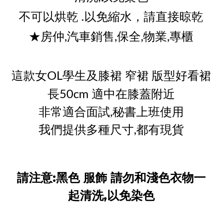
不可以烘乾 .以免縮水，請直接晾乾
★房仲,汽車銷售,保全,物業,專櫃
這款女OL學生及膝裙 窄裙 版型好看
裙
長50cm 適中在膝蓋附近
非常適合面試,秘書上班使用
我們提供多種尺寸,都有現貨
請注意:黑色 服飾 請勿和淺色衣物一
起清洗,以免染色