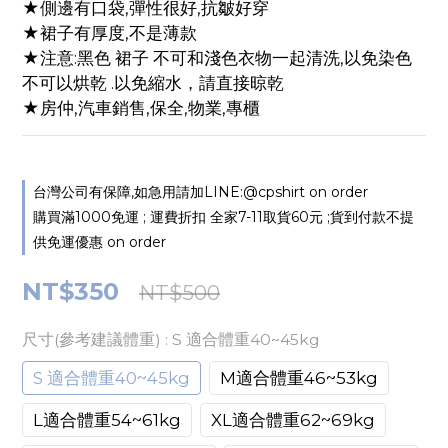
★側邊有口袋,彈性很好,抗皺好穿
★裙子有厚度,不是薄款
★注意:黑色 裙子 不可和淺色衣物一起清洗,以免染色
不可以烘乾 .以免縮水，請直接晾乾
★房仲,汽車銷售,保全,物業,專櫃
台灣公司有保障,如急用請加LINE:@cpshirt on order
購買滿1000免運 ; 運費折扣 全家7-11取貨60元 ;貨到付款不提
供免運優惠 on order
NT$350
NT$500
尺寸(參考建議體重)
: S 適合體重40~45kg
S 適合體重40~45kg
M適合體重46~53kg
L適合體重54~61kg
XL適合體重62~69kg