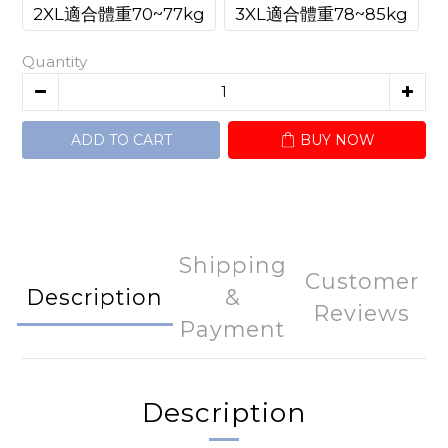
2XL適合體重70~77kg
3XL適合體重78~85kg
Quantity
ADD TO CART
BUY NOW
Shipping
Customer
Description
&
Reviews
Payment
Description