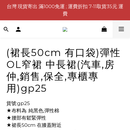
台灣 現貨寄出 滿1000免運 ; 運費折扣 7-11取貨35元 運
費
(裙長50cm 有口袋)彈性
OL窄裙 中長裙(汽車,房
仲,銷售,保全,專櫃專
用)gp25
貨號:gp25
★布料為: 純黑色,彈性棉
★腰部有鬆緊彈性
★裙長50cm 在膝蓋附近