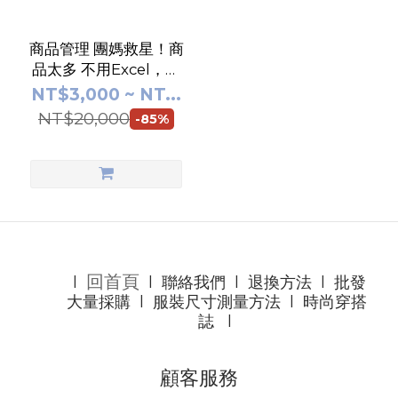
商品管理 團媽救星！商
品太多 不用Excel，一
鍵幫妳整理 ，商品整理
NT$3,000 ~ NT...
神器
NT$20,000
-85%
回首頁
l
l
聯絡我們
l
退換方法
l
批發
大量採購
l
服裝尺寸測量方法
l
時尚穿搭
誌
l
顧客服務