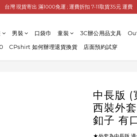
台灣 現貨寄出 滿1000免運 ; 運費折扣 7-11取貨35元 運費
裝
男裝
口袋巾
童裝
3C辦公用品文具
Ou
0
CPshirt 如何辦理退貨換貨
店面預約試穿
中長版 (
西裝外套 
釦子 有口
★外套為中長版,適