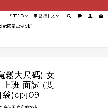
$
TWD
繁體中文
tlet限量出清5折
立即購買
寬鬆大尺碼) 女
上班 面試 (雙
袋)cpj09
合高個子,肩寬的女孩