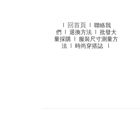
回首頁
l
l
聯絡我
們
l
退換方法
l
批發大
量採購
l
服裝尺寸測量方
法
l
時尚穿搭誌
l