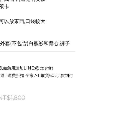
萊卡
可以放東西,口袋較大
單外套(不包含)白襯衫和背心,褲子
急用請加LINE:@cpshirt
 ; 運費折扣 全家7-11取貨60元 ;貨到付
NT$1,800