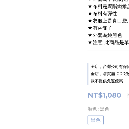
★布料是聚酯纖維,
★布料有彈性
★衣服上是真口袋,
★有兩釦子
★外套為純黑色
★注意: 此商品是
全店，台灣公司有保障,如
全店，購買滿1000免運
款不提供免運優惠
NT$1,080
顏色
: 黑色
黑色