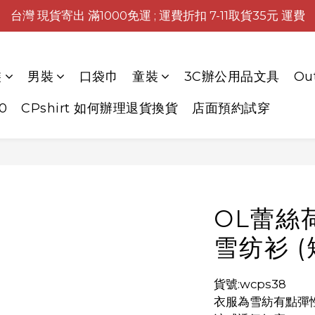
台灣 現貨寄出 滿1000免運 ; 運費折扣 7-11取貨35元 運費
裝
男裝
口袋巾
童裝
3C辦公用品文具
Ou
0
CPshirt 如何辦理退貨換貨
店面預約試穿
OL蕾絲
雪纺衫 (
貨號:wcps38
衣服為雪紡有點彈性