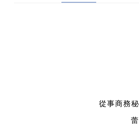
從事商務秘
蕾