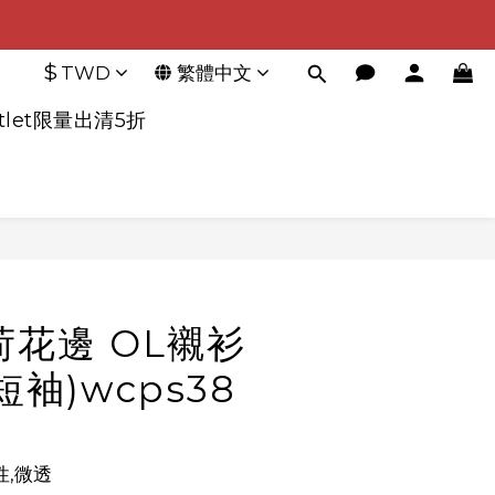
$
TWD
繁體中文
tlet限量出清5折
立即購買
荷花邊 OL襯衫
短袖)wcps38
,微透