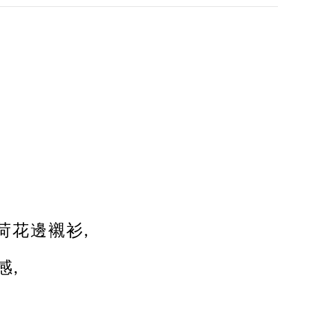
荷花邊襯衫,
感,