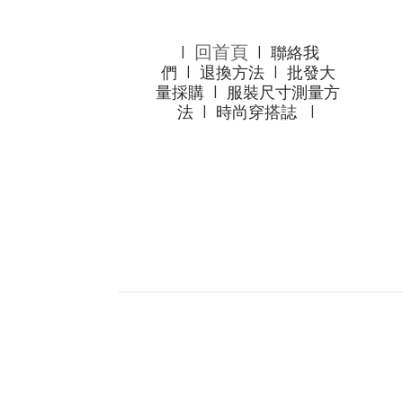
回首頁
l
l
聯絡我
們
l
退換方法
l
批發大
量採購
l
服裝尺寸測量方
法
l
時尚穿搭誌
l