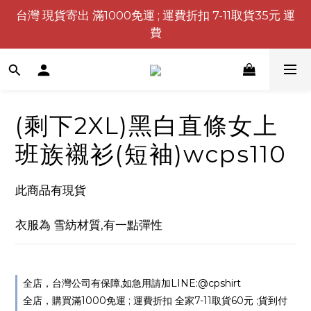
台灣 現貨寄出 滿1000免運 ; 運費折扣 7-11取貨35元 運
費
(剩下2XL)黑白直條女上
班族襯衫(短袖)wcps110
此商品有現貨
衣服為 雪紡材質,有一點彈性
全店，台灣公司有保障,如急用請加LINE:@cpshirt
全店，購買滿1000免運 ; 運費折扣 全家7-11取貨60元 ;貨到付