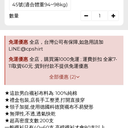
45號(適合體重94~98kg)
數量
免運優惠
全店，台灣公司有保障,如急用請加
LINE:@cpshirt
免運優惠
全店，購買滿1000免運 ; 運費折扣 全家7-
11取貨60元 ;貨到付款不提供免運優惠
全部優惠 (2)
★這款男白襯衫布料為: 100%純棉
★禮盒包裝,店長手工整燙,打開直接穿
★領子加挺,使用德國科德寶襯布不易變形
★無彈性,不透,透氣快乾
★超高密度支數:200支
一般襯衫只有40~60支,高檔襯衫才會80支以上