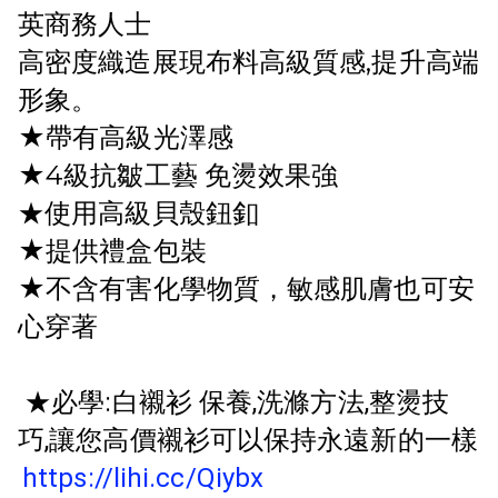
英商務人士
高密度織造展現布料高級質感,提升高端
形象。
★帶有高級光澤感
★4級抗皺工藝 免燙效果強
★使用高級貝殼鈕釦
★提供禮盒包裝
★
不含有害化學物質，敏感肌膚也可安
心穿著
★必學:白襯衫 保養,洗滌方法,整燙技
巧,讓您高價襯衫可以保持永遠新的一樣
https://lihi.cc/Qiybx