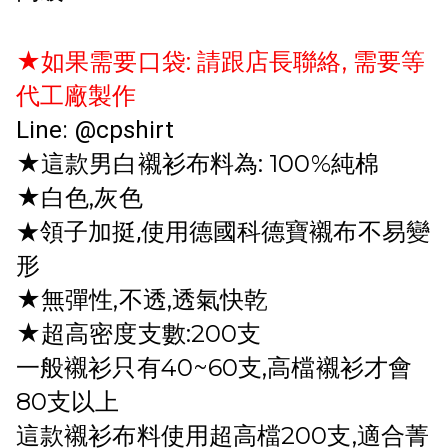
★如果需要口袋: 請跟店長聯絡, 需要等
代工廠製作
Line: @cpshirt
★這款男白襯衫布料為: 100%純棉
★白色,灰色
★領子加挺,使用德國科德寶襯布不易變
形
★無彈性,不透,透氣快乾
★超高密度支數:200支
一般襯衫只有40~60支,高檔襯衫才會
80支以上
這款襯衫布料使用超高檔200支,適合菁