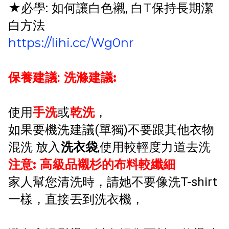
★必學: 如何讓白色襯, 白T保持長期潔
白方法
https://lihi.cc/Wg0nr
洗滌建議:
保養建議:
使用
手洗
或
乾洗
，
如果要機洗建議(單獨)不要跟其他衣物
混洗 放入
洗衣袋
,使用較輕度力道去洗
注意: 高級品襯杉的布料較纖細
家人幫您清洗時
，請她不要像洗T-shirt
，直接丟到洗衣機
一樣
，