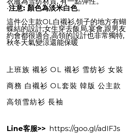
衣服為雪纺材質, 有一點彈性。
·
注意: 顏色為淡米白色
。
這件公主款OL白襯衫,領子的地方有蝴
蝶結的設計;女生穿去飯局,宴會,跟男友
約會都很適合,高領的設計也非常獨特,
秋冬天氣變涼還能保暖
上班族 襯衫 OL 襯衫 雪纺衫 女裝
商務 白襯衫 OL套裝 韓版 公主款
高領雪紡衫 長袖
Line客服>>
https://goo.gl/adIFJs