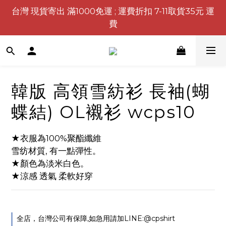
台灣 現貨寄出 滿1000免運 ; 運費折扣 7-11取貨35元 運
費
韓版 高領雪紡衫 長袖(蝴
蝶結) OL襯衫 wcps10
★衣服為100%聚酯纖維
雪纺材質, 有一點彈性。
★顏色為淡米白色。
★涼感 透氣 柔軟好穿
全店，台灣公司有保障,如急用請加LINE:@cpshirt