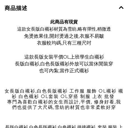
商品描述
此商品有現貨
這款女長版白襯衫材質為雪紡,略有彈性,稍微透
免燙效果佳,開封燙過之後,衣服不易皺
衣服較均碼,只有三種尺吋
這款長版女裝平價OL上班學生白襯衫
長版白襯衫,白色長版襯衫外放可以當休閒裝穿
也可內紮,當作正式襯衫
女長版白襯衫,白色長版襯衫 工作服 服飾 OL襯衫 襯
衫 白色襯衫 OL套裝 OL穿搭 制服 上衣 批發
專門為喜歡白襯衫的女生而設計,平價, 修身好看,我
們也提供了大尺碼,雪紡的材質也非常柔軟好穿
長版白襯衫,白色長版襯衫 白色襯衫 拼接襯衫 套裝,服裝,上