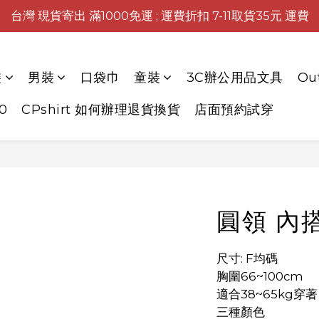
台灣 現貨寄出 滿1000免運 ; 運費折扣 7-11取貨35元 運費
裝
男裝
口袋巾
童裝
3C辦公用品文具
Ou
0
CPshirt 如何辦理退貨換貨
店面預約試穿
圓領 內
尺寸: F均碼
胸圍66~100cm
適合38~65kg穿著
三種顏色