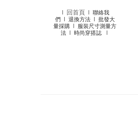
回首頁
l
l
聯絡我
們
l
退換方法
l
批發大
量採購
l
服裝尺寸測量方
法
l
時尚穿搭誌
l