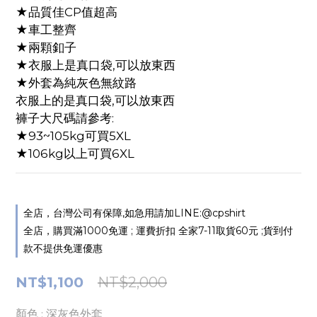
★品質佳CP值超高
★車工整齊
★兩顆釦子
★衣服上是真口袋,可以放東西
★外套為純灰色無紋路
衣服上的是真口袋,可以放東西
褲子大尺碼請參考: 
★93~105kg可買5XL
★106kg以上可買6XL
全店，台灣公司有保障,如急用請加LINE:@cpshirt
全店，購買滿1000免運 ; 運費折扣 全家7-11取貨60元 ;貨到付
款不提供免運優惠
NT$1,100
NT$2,000
顏色
: 深灰色外套