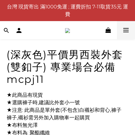
台灣 現貨寄出 滿1000免運 ; 運費折扣 7-11取貨35元 運
費
(深灰色)平價男西裝外套
(雙釦子) 專業場合必備
mcpj11
★此商品有現貨
★選購褲子時,建議比外套小一號
★注意: 此商品是單外套(不包含)白襯衫和背心,褲子
褲子,襯衫需另外加入購物車一起購買
★布料無光澤
★布料為: 聚酯纖維