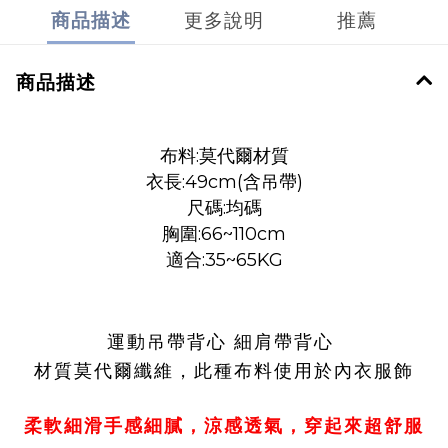
商品描述
更多說明
推薦
商品描述
布料:莫代爾材質
衣長:49cm(含吊帶)
尺碼:均碼
胸圍:66~110cm
適合:35~65KG
運動吊帶背心 細肩帶背心
材質莫代爾纖維，此種布料使用於內衣服飾
柔軟細滑手感細膩，涼感透氣，穿起來超舒服