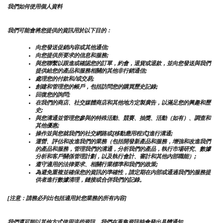
我們如何使用個人資料
我們可能會將您提供的資訊用於以下目的：
向您發送促銷內容或其他通信;
向您提供所要求的信息和服務;
與您聯繫以跟進或確認您的訂單，約會，退貨或退款，並向您發送與我們
提供給您的產品和服務相關的其他非行銷通信;
處理您的付款和/或交易;
創建和管理您的帳戶，包括訪問您的購買歷史記錄;
回復您的詢問;
在我們的商店、社交媒體商店和其他地方定製廣告，以滿足您的興趣和歷
史;
與您溝通並管理您參與的特殊活動、競賽、抽獎、活動（如有）、調查和
其他優惠;
操作並與您就我們的社交網路或[移動應用程式]進行溝通;
運營、評估和改進我們的業務（包括開發新產品和服務，增強和改進我們
的產品和服務，管理我們的溝通，分析我們的產品，執行市場研究、數據
分析和客戶關係管理計劃，以及執行會計、審計和其他內部職能）;
遵守適用的法律要求、相關行業標準和我們的政策;
為避免重複並確保您的資訊的準確性，請定期在內部或通過我們的服務提
供者進行數據清理，鏈接或合併我們的記錄。
[注意：請務必列出包括適用於您業務的所有內容]
我們還可能以其他方式使用這些資訊，我們在蒐集資訊時會發出具體通知。