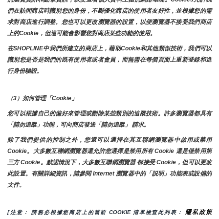
們在訪問商店時識別您的身份，不斷優化商店的使用者友好性，並根據您的需
求對商店進行調整。您也可以更改瀏覽器的設置，以便瀏覽器不接受我們商店
上的Cookie，但這可能會影響您對商店某些功能的使用。
在SHOPLINE中我們所建立的商店上，藉助Cookie和其他類似技術，我們可以
識別您是否是我們的既有使用者或者會員，而無需在每個頁面上重新登錄和進
行身份驗證。
（3）如何管理「Cookie」
您可以根據自己的偏好來管理或刪除某些類別的追蹤技術。許多瀏覽器都具有
「請勿追蹤」功能，可向商店發送「請勿追蹤」 請求。
除了我們提供的控制之外，您還可以選擇在其互聯網瀏覽器中啟用或禁用
Cookie。大多數互聯網瀏覽器還允許您選擇是禁用所有 Cookie 還是僅禁用第
三方 Cookie。默認情況下，大多數互聯網瀏覽器 都接受 Cookie，但可以更改
此設置。有關詳細資訊，請參閱 Internet 瀏覽器中的「説明」功能表或設備的
文件。
隱私政策
[注意： 請務必根據您商店上的當前 COOKIE 清單檢查此列表： 