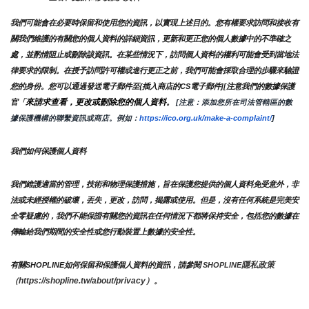
我們可能會在必要時保留和使用您的資訊，以實現上述目的。您有權要求訪問和接收有
關我們維護的有關您的個人資料的詳細資訊，更新和更正您的個人數據中的不準確之
處，並酌情阻止或刪除該資訊。在某些情況下，訪問個人資料的權利可能會受到當地法
律要求的限制。在授予訪問許可權或進行更正之前，我們可能會採取合理的步驟來驗證
您的身份。您可以通過發送電子郵件至{插入商店的CS電子郵件][注意我們的數據保護
來請求查看，更改或刪除您的個人資料
官「
。
 [注意：添加您所在司法管轄區的數
據保護機構的聯繫資訊或商店。例如：
https://ico.org.uk/make-a-complaint/
]
我們如何保護個人資料
我們維護適當的管理，技術和物理保護措施，旨在保護您提供的個人資料免受意外，非
法或未經授權的破壞，丟失，更改，訪問，揭露或使用。但是，沒有任何系統是完美安
全零疑慮的，我們不能保證有關您的資訊在任何情況下都將保持安全，包括您的數據在
傳輸給我們期間的安全性或您行動裝置上數據的安全性。
隱私政策 
有關SHOPLINE如何保留和保護個人資料的資訊，請參閱 
SHOPLINE
（https://shopline.tw/about/privacy）。 