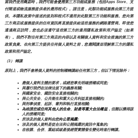
當我們使用
商店
時
，
我們可能會
使用
第三方功能或服務（包括Apps Store、支
付閘道或物流服務提供者的應用程式）。請注意，此類功能或服務由第三方提
供。本隱私政策中描述的規則和程式不適用於此類第三方功能和服務。您向第
三方商店或服務提供的任何資訊將直接提供給這些服務的網路運營商。即使您
通過商店訪問，您也必須遵守這些第三方的適用隱私政策和用戶協定（如果
有）。我們不對任何第三方商店的內容以及有關個人資料和安全措施的第三方
政策負責。在向第三方提供任何個人資料之前，您應閱讀並理解第三方的隱私
政策和用戶協定。
（3） 轉讓
原則上，我們不會將個人資料的控制權轉讓給任何第三方，但以下情況除外：
應個人資料主體的要求，或經您事先明確授權或同意;
與履行我們在法律法規下的義務有關;
與國家安全、國防安全直接相關的;
與公共安全、公共衛生和重大公共利益直接相關的;
與刑事偵查、起訴、審判和執行直接相關;
為維護您
或任何其他人的生命、財產等重大合法權益
，但難以獲得該
人的授權同意;
所涉及的個人資料由您
向公眾揭露
;
涉及的個人資料是從合法和公開揭露的資訊中蒐集的;
在收購、合併、重組或破產後經營實體發生變化時進行轉讓。