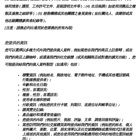
移民情形 ( 護照、工作許可文件、居留證明文件等 )；(4) 生活格調 ( 如使用消費品之種
類及服務之細節等 )；(5) 慈善機構或其他團體之會員資格 ( 如社團法人、俱樂部或其
他志願團體參與者紀錄等 )。
[注意：請務必列出適用於您業務的所有內容]
您提供的資訊
時
您可以選擇以多種方式向我們提供個人資料，例如當您在我們的商店上註冊
，或在
我們的商店上購物時，或通過我們的社交媒體（或其相關商店或對應的擴充功能）。您
可能提供給我們的個人資料類型（如適用）包括：
聯繫資訊（例如姓名、郵政地址、電子郵件地址、手機或其他電話號碼、
行動服務提供者）;
年齡和出生日期;
性別，首選語言;
種族，性別，首選語言;
使用者名稱和密碼
付款資訊（例如您的支付卡號、到期日、送貨位址和帳單位址）;
購買歷史記錄;
產品偏好和溝通管道偏好;
您提供的內容（例如照片、視頻、評論、文章、調查回復和評論）;
當您訪問我們的社交媒體頁面時提供給我們的資訊（例如您的姓名、個人
資料圖片、喜歡、位置、朋友清單以及社交媒體網路或應用程式註冊頁面
上描述的其他資訊，或您在使用我們的移動應用程式時的地理位置詳細資
訊）;