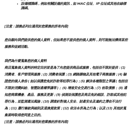
設備標識碼，例如有關設備的資訊，如 MAC 位址、IP 位址或其他在線標
識碼。
[注意：請務必列出適用於您業務的所有內容]
您自願向我們提供您的個人資料，但如果您不提供您的個人資料，則可能無法獲得某些
服務和促銷活動。
我們為什麼蒐集您的個人資料
商店蒐集個人資料的特定目的皆是為了向您提供商品或服務，包括但不限於提供：(1) 
消費者、客戶管理與服務；(2) 消費者保護；(3) 網路購物及其他電子商務服務；(4) 驗
證您的個人身份 ( 如以保護您免於詐欺等犯罪行為 )；(5) 解決各種類型之爭議 ( 包括但
不限於消費糾紛、智慧財產權爭議等 )； (6) 增進安全交易行為；(7) 收取債務； (8) 通
知您商業機會、產品、服務及更新；(9) 偵測並保護您及商店免於錯誤、詐欺或其他犯
罪行為，並監測遵法風險；(10) 調查針對個人安全、財產安全及違約之潛在不法行
為；(11) 履行條款與細則及退換貨政策；(12) 依法令所為之行為；以及 (13) 其他於蒐
集當時取得您同意之目的。
[注意：請務必列出適用於您業務的所有內容]