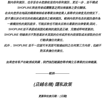
類內容和資訊，也非旨在令您接收這些內容和資訊，更近一步，並不構成
SHOPLINE與使用者或瀏覽器
之
間法律服務之委任關係。
在未向您所在地區的職業律師或者專業法律從業人員尋求法律意見的情況下，
您不應出於任何目的依賴此處提供之範例資訊。範例內容所包含的資訊僅作為
一般概括性的資訊提供，可能反映也可能未反映出最新的法律發展;因此，
SHOPLINE並不承諾或保證此範例的資訊是正確、完整或即時更新的。 
SHOPLINE 明確表示不對您基於本頁面的任何或所有內容採取或未採取的任何
行動承擔任何責任。
此外， SHOPLINE 並不一定認可本頁面可能連結到之任何第三方內容，也絕不
對其承擔任何責任。
如果您有客戶在歐洲或美國，我們強烈建議您尋求獨立且專業的法律建議。
--------------範例----------------
{店鋪名稱} 隱私政策
更新和生效日期： [日期]