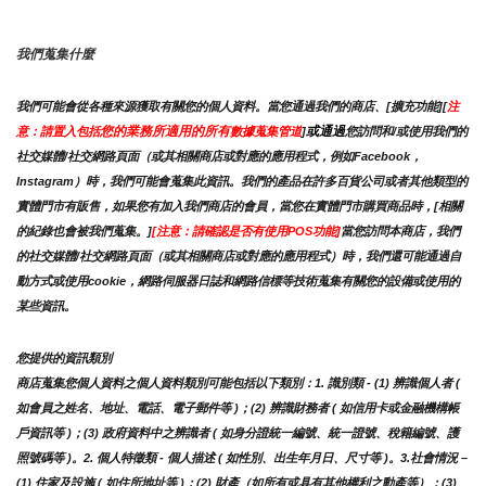
我們蒐集什麼
我們可能會從各種來源獲取有關您的個人資料。當您通過我們的商店、[擴充功能][
注
您的業務所適用的所有
或通過
意：請置入包括
數據蒐集管道
]
您訪問和/或使用我們的
社交媒體/社交網路頁面（或其相關商店或對應的應用程式，例如Facebook，
Instagram）時，我們可能會蒐集此資訊。我們的產品在許多百貨公司或者其他類型的
實體門市有販售，如果您有加入我們商店的會員，當您在實體門市購買商品時，[相關
的紀錄也會被我們蒐集。]
[注意：請確認是否有使用POS功能]
當您訪問本商店，我們
的社交媒體/社交網路頁面（或其相關商店或對應的應用程式）時，我們還可能通過自
動方式或使用cookie，網路伺服器日誌和網路信標等技術蒐集有關您的設備或使用的
某些資訊。
您提供的資訊類別
商店蒐集您個人資料之個人資料類別可能包括以下類別：1. 識別類 - (1) 辨識個人者 ( 
如會員之姓名、地址、電話、電子郵件等 )；(2) 辨識財務者 ( 如信用卡或金融機構帳
戶資訊等 )；(3) 政府資料中之辨識者 ( 如身分證統一編號、統一證號、稅籍編號、護
照號碼等 )。2. 個人特徵類 - 個人描述 ( 如性別、出生年月日、尺寸等 )。3.社會情況 – 
(1) 住家及設施 ( 如住所地址等 )；(2) 財產（如所有或具有其他權利之動產等）；(3) 