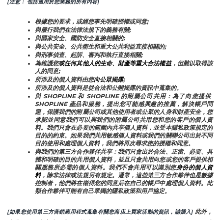
[注意： 包括適用於您業務的所有內容]
根據您的要求，或經您事先明確授權或同意;
與履行我們在法律法規下的義務有關;
與國家安全、國防安全直接相關的;
與公共安全、公共衛生和重大公共利益直接相關的;
與刑事偵查、起訴、審判和執行直接相關;
為維護您
或任何其他人的生命、財產等重大合法權益
，但難以取得該
人的同意;
所涉及的個人資料由您
向公眾揭露
;
所涉及的個人資料是從合法和公開揭露的資訊中蒐集的。
與 SHOPLINE 和 SHOPLINE 的附屬公司共用：為了向您提供 
SHOPLINE 產品和服務，提出您可能感興趣的推薦，解決帳戶問
題，保護我們的附屬公司或其他使用者或公眾的人身和財產安全，您
承認並同意我們可以與我們的附屬公司共用您和您的客戶的個人資
料。我們只會在必要的範圍內共享個人資料，並受本隱私政策規定的
目的的約束。如果我們共用敏感個人資料或我們的關聯公司出於不同
目的使用和處理個人資料，我們將再次尋求您的授權和同意。
與我們的第三方合作夥伴共享：我們只會出於合法、正當、必要、具
體和明確的目的共用個人資料，並且只會共用向您或您的客戶提供相
關服務所必需的個人資料。我們不會共用可以識別您
身份的個人資
料
，除非法律或法規另有規定。通常，這些第三方合作夥伴也是數據
控制者，他們將在徵得您的同意后在自己的帳戶中處理個人資料。此
類合作夥伴可能有自己單獨的隱私政策和用戶協定。
 此外，
[如果您使用第三方营銷應用程式蒐集有關您商店上買家活動的資訊，請插入]