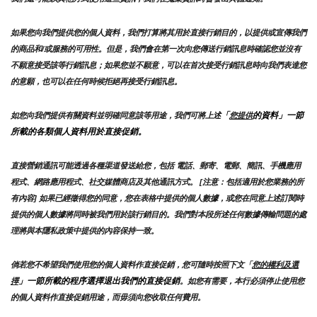
如果您向我們提供您的個人資料，我們打算將其用於直接行銷目的，以提供或宣傳我們
的商品和/或服務的可用性。但是，我們會在第一次向您傳送行銷訊息時確認您並沒有
不願意接受該等行銷訊息；如果您並不願意，可以在首次接受行銷訊息時向我們表達您
的意願，也可以在任何時候拒絕再接受行銷訊息。
「
的資料」一節
如您向我們提供有關資料並明確同意該等用途，我們可將上述
您提供
所載的各類個人資料用於直接促銷。
直接營銷通訊可能透過各種渠道發送給您，包括 電話、郵寄、電郵、簡訊、手機應用
程式、網路應用程式、社交媒體商店及其他通訊方式。 [注意：包括適用於您業務的所
有內容] 如果已經徵得您的同意，您在表格中提供的個人數據，或您在同意上述訂閱時
提供的個人數據將同時被我們用於該行銷目的。我們對本段所述任何數據傳輸問題的處
理將與本隱私政策中提供的內容保持一致。
倘若您不希望我們使用您的個人資料作直接促銷，您可隨時按照下文「
您的權利及選
」一節所載的程序選擇退出我們的直接促銷
擇
。如您有需要，本行必須停止使用您
的個人資料作直接促銷用途，而毋須向您收取任何費用。