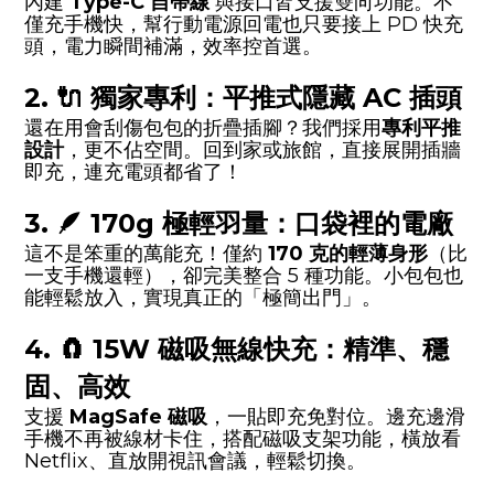
內建
Type-C 自帶線
與接口皆支援雙向功能。不
僅充手機快，幫行動電源回電也只要接上 PD 快充
頭，電力瞬間補滿，效率控首選。
2. 🔌 獨家專利：平推式隱藏 AC 插頭
還在用會刮傷包包的折疊插腳？我們採用
專利平推
設計
，更不佔空間。回到家或旅館，直接展開插牆
即充，連充電頭都省了！
3. 🪶 170g 極輕羽量：口袋裡的電廠
這不是笨重的萬能充！僅約
170 克的輕薄身形
（比
一支手機還輕），卻完美整合 5 種功能。小包包也
能輕鬆放入，實現真正的「極簡出門」。
4. 🧲 15W 磁吸無線快充：精準、穩
固、高效
支援
MagSafe 磁吸
，一貼即充免對位。邊充邊滑
手機不再被線材卡住，搭配磁吸支架功能，橫放看
Netflix、直放開視訊會議，輕鬆切換。