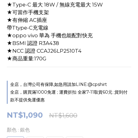
★Type-C 最大 18W / 無線充電最大 15W
★可當作手機支架
★有伸縮 AC插座
帶Ttype-C充電線
★oppo vivo 華為 手機也能配對快充
★BSMI 認證 R3A438
★NCC 認證 CCAJ26LP2510T4
★商品重量:170G
全店，台灣公司有保障,如急用請加LINE:@cpshirt
全店，購買滿1000免運 ; 運費折扣 全家7-11取貨60元 ;貨到付
款不提供免運優惠
NT$1,090
NT$1,600
顏色
: 銀色