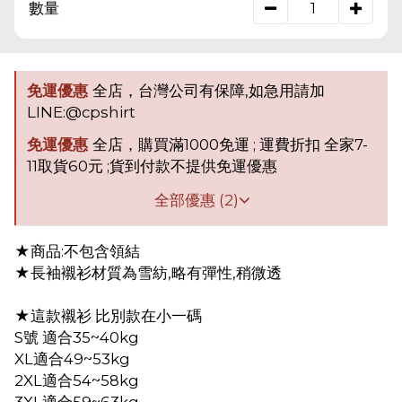
數量
免運優惠
全店，台灣公司有保障,如急用請加
LINE:@cpshirt
免運優惠
全店，購買滿1000免運 ; 運費折扣 全家7-
11取貨60元 ;貨到付款不提供免運優惠
全部優惠 (2)
★商品:不包含領結
★長袖襯衫材質為雪紡,略有彈性,稍微透
★這款襯衫 比別款在小一碼
S號 適合35~40kg
XL適合49~53kg
2XL適合54~58kg