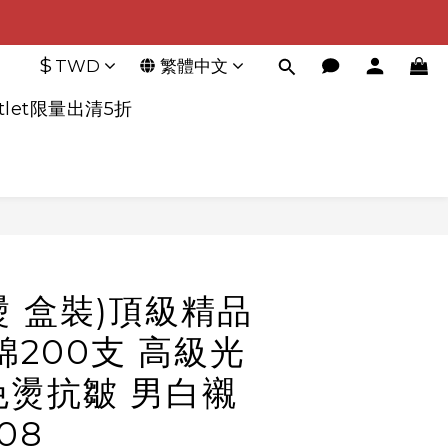
$
TWD
繁體中文
tlet限量出清5折
立即購買
燙 盒裝)頂級精品
棉200支 高級光
免燙抗皺 男白襯
08