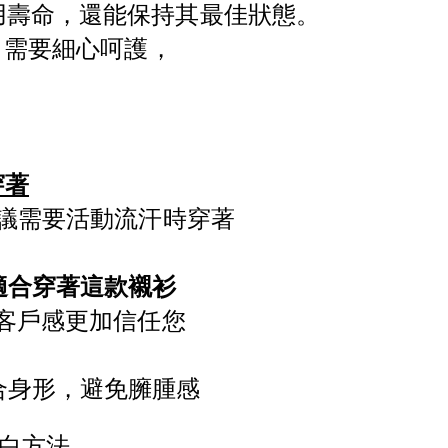
用壽命，還能保持其最佳狀態。
 需
要細心呵護，
穿著
建議需要活動流汗時穿著
適合穿著這款襯衫
讓客戶感更加信任您
合身形，避免臃腫感
潔白方法