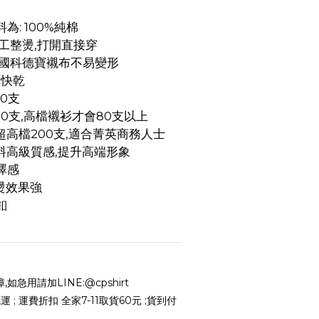
: 100%純棉
工整燙,打開直接穿
德國科德寶襯布不易變形
氣快乾
0支
60支,高檔襯衫才會80支以上
高檔200支,適合菁英商務人士
料高級質感,提升高端形象
澤感
燙效果強
釦
急用請加LINE:@cpshirt
 ; 運費折扣 全家7-11取貨60元 ;貨到付