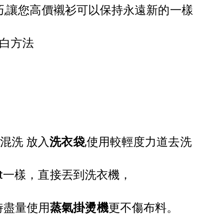
技巧,讓您高價襯衫可以保持永遠新的一樣
潔白方法
混洗 放入
洗衣袋
,使用較輕度力道去洗
，直接丟到洗衣機
rt一樣
，
時盡量使用
蒸氣掛燙機
更不傷布料
。