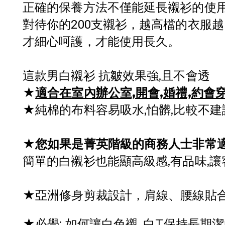
正確的保養方法不僅能延長襯衫的使
對待你的200支襯衫，
越高檔的衣服越
才細心呵護，才能使用長久
。
這款男白襯衫 抗皺效果強,且不會透
★
適合在室內辦公室,開會,婚禮,約會
★
純棉的布料容易吸水,怕髒,比較不
★
您如果是菁英階級的商務人士非常
簡單的白襯衫也能顯高級感,有品味,
★亞洲修身剪裁設計，肩線、腰線貼
★必學: 如何讓白色襯, 白T保持長期