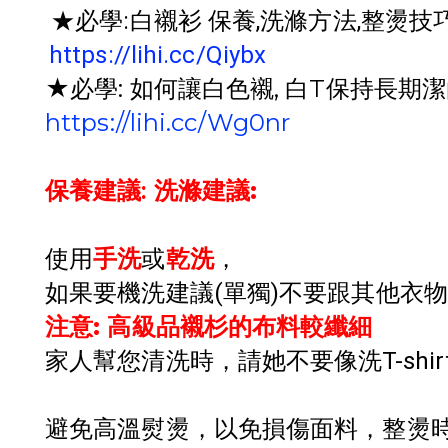
★必學:白襯衫 保養,洗滌方法,整燙
https://lihi.cc/Qiybx
★必學: 如何讓白色襯, 白T保持長期
https://lihi.cc/Wg0nr
洗滌建議:
保養建議:
使用
手洗
或
乾洗
，
如果要機洗建議(單獨)不要跟其他衣物
注意: 高級品襯杉的布料較纖細
家人幫您清洗時
，請她不要像洗T-shi
避免高溫熨燙，以免損傷面料
，整燙