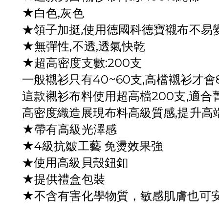
★白色,灰色
★領子加挺,使用德國科德寶襯布不易
★無彈性,不透,透氣快乾
★超高密度支數:200支
一般襯衫只有40~60支,高檔襯衫才會
這款襯衫布料使用超高檔200支,適合
高密度織造展現布料高級質感,提升高
★帶有高級光澤感
★4級抗皺工藝 免燙效果強
★使用高級貝殼鈕釦
★提供禮盒包裝
★
不含有害化學物質，敏感肌膚也可