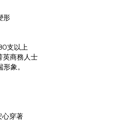
變形
80支以上
菁英商務人士
端形象。
安心穿著