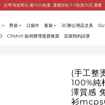
台灣 現貨寄出 滿1000免運 ; 運費折扣 7-11取貨35元 運費
裝
男裝
口袋巾
童裝
3C辦公用品文具
Ou
0
CPshirt 如何辦理退貨換貨
店面預約試穿
(手工整
100%純
澤質感 
衫mcps