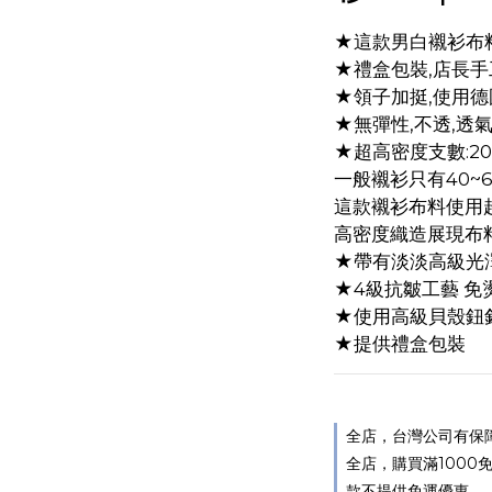
★這款男白襯衫布料為
★禮盒包裝,店長手
★領子加挺,使用
★無彈性,不透,透
★超高密度支數:20
一般襯衫只有40~
這款襯衫布料使用超
高密度織造展現布
★帶有淡淡高級光
★4級抗皺工藝 免
★使用高級貝殼鈕
★提供禮盒包裝
全店，台灣公司有保障,如
全店，購買滿1000免運
款不提供免運優惠