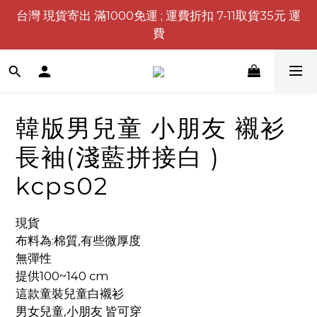
台灣 現貨寄出 滿1000免運 ; 運費折扣 7-11取貨35元 運
費
韓版男兒童 小朋友 襯衫
長袖(淺藍拼接白 )
kcps02
現貨
布料為:棉質,有些微厚度
無彈性
提供100~140 cm
這款童裝兒童白襯衫
男女兒童,小朋友 皆可穿