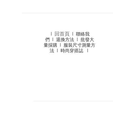
回首頁
l
l
聯絡我
們
l
退換方法
l
批發大
量採購
l
服裝尺寸測量方
法
l
時尚穿搭誌
l