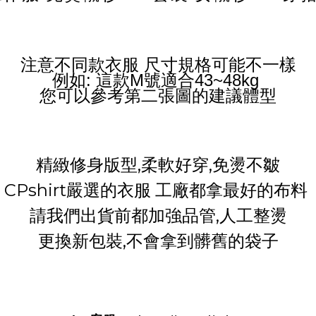
注意不同款衣服 尺寸規格可能不一樣
例如: 這款M號適合43~48kg
您可以參考第二張圖的建議體型
精緻修身版型,柔軟好穿,免燙不皺
CPshirt嚴選的衣服 工廠都拿最好的布料
請我們出貨前都加強品管,人工整燙
更換新包裝,不會拿到髒舊的袋子