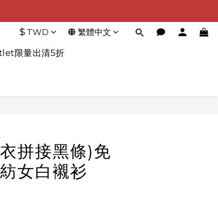
$
TWD
繁體中文
tlet限量出清5折
立即購買
衣拼接黑條)免
紡女白襯衫