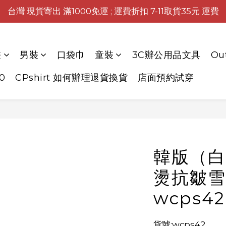
台灣 現貨寄出 滿1000免運 ; 運費折扣 7-11取貨35元 運費
裝
男裝
口袋巾
童裝
3C辦公用品文具
Ou
0
CPshirt 如何辦理退貨換貨
店面預約試穿
韓版（白
燙抗皺雪
wcps42
貨號:wcps42