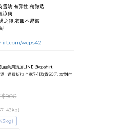
雪紡,有彈性,稍微透
氣涼爽
過之後,衣服不易皺
領結
shirt.com/wcps42
急用請加LINE:@cpshirt
 ; 運費折扣 全家7-11取貨60元 ;貨到付
T$900
7~43kg)
3kg)