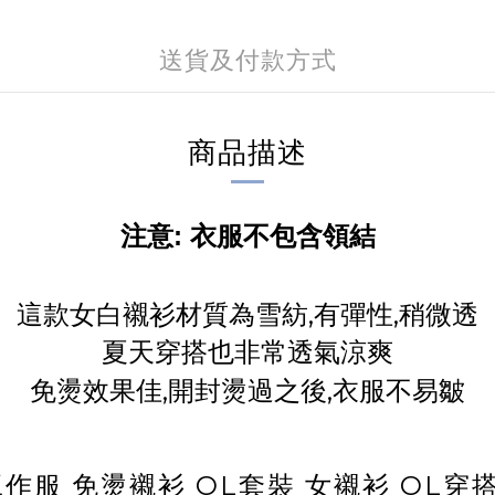
送貨及付款方式
商品描述
注意: 衣服不包含領結
這款女白襯衫材質為雪紡,有彈性,稍微透
夏天穿搭也非常透氣涼爽
免燙效果佳,開封燙過之後,衣服不易皺
作服 免燙襯衫 OL套裝 女襯衫 OL穿