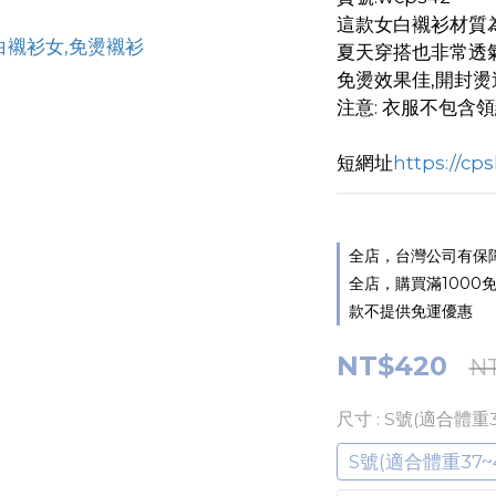
這款女白襯衫材質為
夏天穿搭也非常透
免燙效果佳,開封燙
注意: 衣服不包含
短網址
https://cp
全店，台灣公司有保障,如
全店，購買滿1000免運
款不提供免運優惠
NT$420
N
尺寸
: S號(適合體重3
S號(適合體重37~4