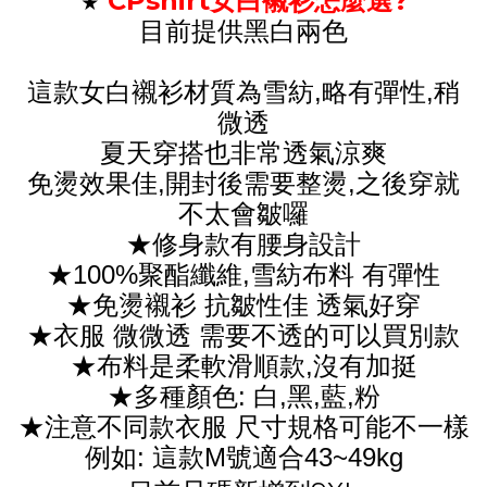
CPshirt
女白襯衫怎麼選?
★
目前提供黑白兩色
這款女白襯衫材質為雪紡,略有彈性,稍
微透
夏天穿搭也非常透氣涼爽
免燙效果佳,開封後需要整燙,之後穿就
不太會皺囉
★修身款有腰身設計
★100%聚酯纖維,雪紡布料 有彈性
★免燙襯衫 抗皺性佳 透氣好穿
★衣服 微微透 需要不透的可以買別款
★布料是柔軟滑順款,沒有加挺
★多種顏色: 白,黑,藍,粉
★注意不同款衣服 尺寸規格可能不一樣
例如: 這款M號適合43~49kg