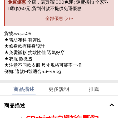
免運優惠
全店，購買滿1000免運 ; 運費折扣 全家7-
11取貨60元 ;貨到付款不提供免運優惠
全部優惠 (2)
貨號:wcps09
★雪紡布料 有彈性
★修身款有腰身設計
★免燙襯衫 抗皺性佳 透氣好穿
★衣服 微微透
★注意不同款衣服 尺寸規格可能不一樣
例如: 這款M號適合43~49kg
商品描述
更多說明
推薦
商品描述