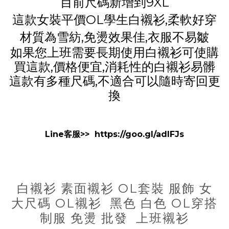
目前尺碼新增到9XL
這款女裝平價OL學生白襯衫,柔軟好穿
材質為雪紡,免燙效果佳,衣服不易皺
如果您上班需要長期使用白襯衫可使購
買這款,價格便宜,消耗性的白襯衫易髒
這款有多種尺碼,不適合可以隨時寄回更
換
Line客服>>
https://goo.gl/adIFJs
白襯衫 素面襯衫 OL套裝 服飾 女
大尺碼 OL襯衫 黑色 白色 OL穿搭
制服 免燙 批發 上班襯衫