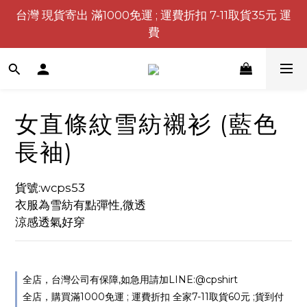
台灣 現貨寄出 滿1000免運 ; 運費折扣 7-11取貨35元 運
費
女直條紋雪紡襯衫 (藍色
長袖)
貨號:wcps53
衣服為雪紡有點彈性,微透
涼感透氣好穿
全店，台灣公司有保障,如急用請加LINE:@cpshirt
全店，購買滿1000免運 ; 運費折扣 全家7-11取貨60元 ;貨到付