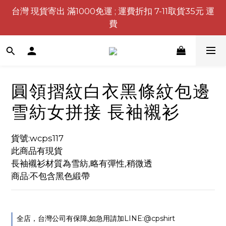
台灣 現貨寄出 滿1000免運 ; 運費折扣 7-11取貨35元 運
費
圓領摺紋白衣黑條紋包邊
雪紡女拼接 長袖襯衫
貨號:wcps117
此商品有現貨
長袖襯衫材質為雪紡,略有彈性,稍微透
商品:不包含黑色緞帶
全店，台灣公司有保障,如急用請加LINE:@cpshirt