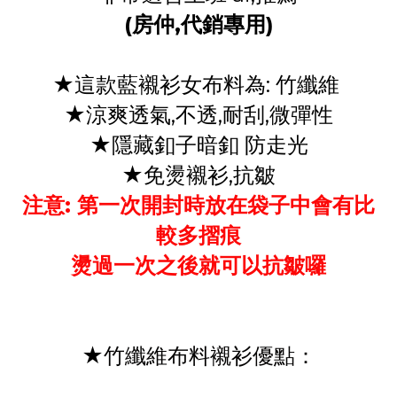
(房仲,代銷專用)
★
這款藍襯衫女布料為: 竹纖維
★
涼爽透氣,不透,耐刮,微
彈性
★
隱藏釦子暗釦 防走光
★
免燙襯衫,抗皺
注意: 第一次開封時放在袋子中會有比
較多摺痕
燙過一次之後就可以抗皺囉
★
竹纖維布料襯衫優點：