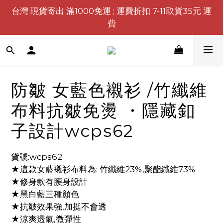
台灣 現貨寄出 滿1000免運 ; 運費折扣 7-11取貨35元 運
費
防皺 女藍色襯衫 /竹纖維
布料抗皺免燙 ・隱藏釦
子設計wcps62
貨號:wcps62
★這款女藍襯衫布料為: 竹纖維23%,聚酯纖維73%
★修身款有腰身設計
★黑白藍三種顏色
★抗皺效果強,加挺不會透
★涼爽透氣,微彈性