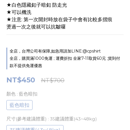
★白色隱藏釦子暗釦 防走光
★可以機洗
★注意: 第一次開封時放在袋子中會有比較多摺痕
燙過一次之後就可以抗皺囉
全店，台灣公司有保障,如急用請加LINE:@cpshirt
全店，購買滿1000免運 ; 運費折扣 全家7-11取貨60元 ;貨到付
款不提供免運優惠
NT$450
NT$700
顏色
: 藍色暗扣
藍色暗扣
尺寸(參考建議體重)
: 35建議體重(43~48kg)