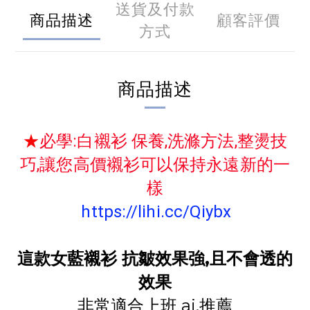
送貨及付款
商品描述
顧客評價
方式
商品描述
★
必學:白襯衫 保養,洗滌方法,整燙技
巧,讓您高價襯衫可以保持永遠新的一
樣
https://lihi.cc/Qiybx
這款女藍襯衫 抗皺效果強,且不會透的
效果
非常適合上班
ai,推薦