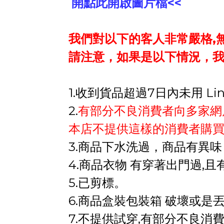
開點此開啟圖片檔<<
我們對以下的客人非常嚴格,無
請注意，如果是以下情況，
1.收到貨品超過7日內未用 Line
2.
有部分不良消費者向多家網
本店不提供這樣的消費者購買
3.商品下水洗過
商品有異味
，
4.商品衣物 有穿著出門過,且
5.已剪標
。
6.商品盒裝包裝箱 破壞或是
7.不提供試穿,有部分不良消