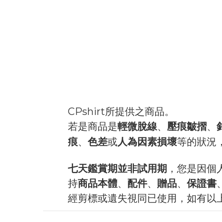
CPshirt所提供之商品。
若是商品是
輕微脫線
、
壓痕皺摺
、
痕
色差
人為因素損壞
、
或
等的狀況
七天鑑賞期並非試用期
，您是因個
持
商品本體
、
配件
、
贈品
、
保證書
經剪標或遺失視同已使用，如有以