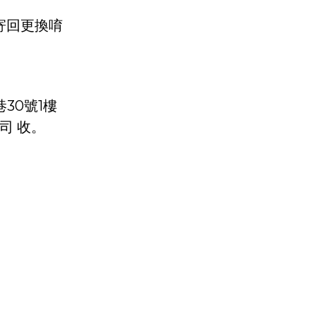
寄回更換唷
30號1樓
公司 收。