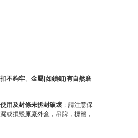
鈕扣不夠牢
金屬(如鎖釦)有自然磨
、
未使用及封條未拆封破壞
；請注意保
缺漏或損毀原廠外盒，吊牌，標籤，