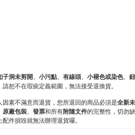
、
小污點
有線頭
小褪色或染色
、
、
、
釦子洞未剪開
，請恕不在瑕疵定義範圍，無法接受退換貨。
人因素不滿意而退貨，您所退回的商品必須是
全新
、
原廠包裝
、
發票
和所有
附隨文件
的完整性，切勿
上配件損毀就無法辦理退貨囉。