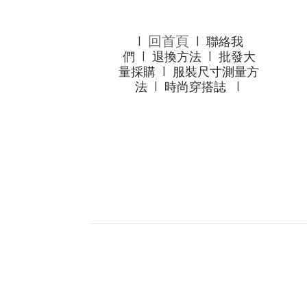
回首頁
l
l
聯絡我
們
l
退換方法
l
批發大
量採購
l
服裝尺寸測量方
法
l
時尚穿搭誌
l