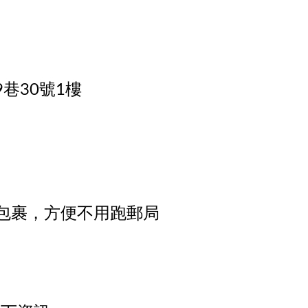
9巷30號1樓
寄郵局包裹，方便不用跑郵局