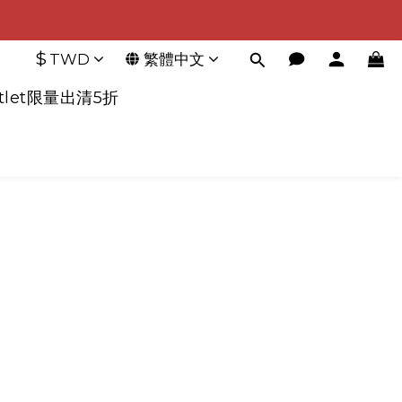
$
TWD
繁體中文
tlet限量出清5折