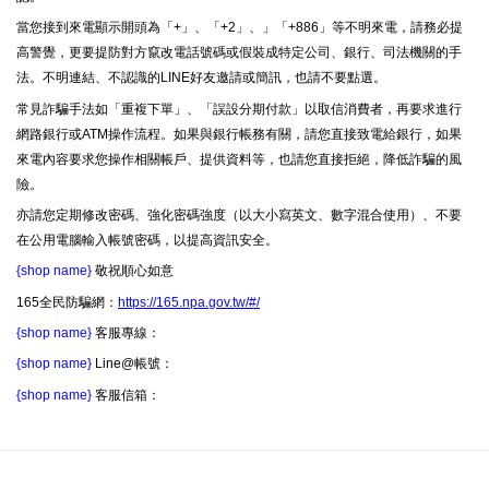
當您接到來電顯示開頭為「+」、「+2」、」「+886」等不明來電，請務必提
高警覺，更要提防對方竄改電話號碼或假裝成特定公司、銀行、司法機關的手
法。不明連結、不認識的LINE好友邀請或簡訊，也請不要點選。
常見詐騙手法如「重複下單」、「誤設分期付款」以取信消費者，再要求進行
網路銀行或ATM操作流程。如果與銀行帳務有關，請您直接致電給銀行，如果
來電內容要求您操作相關帳戶、提供資料等，也請您直接拒絕，降低詐騙的風
險。
亦請您定期修改密碼、強化密碼強度（以大小寫英文、數字混合使用）、不要
在公用電腦輸入帳號密碼，以提高資訊安全。
{shop name}
敬祝順心如意
165全民防騙網：
https://165.npa.gov.tw/#/
{shop name}
客服專線：
{shop name}
Line@帳號：
{shop name}
客服信箱：