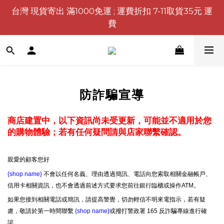
台灣 現貨寄出 滿1000免運 ; 運費折扣 7-11取貨35元 運
費
防詐騙宣導
商店建置中，以下資訊尚未受更新，可能並不適用於您
的購物體驗；若有任何疑問請與店家聯繫確認。
親愛的顧客您好
{shop name}
不會以任何名義、理由透過簡訊、電話向您索取相關金融帳戶、
信用卡相關資訊，也不會透過前述方式要求您前往銀行臨櫃或操作ATM。
如果您接到相關電話或簡訊，請提高警覺，切勿輕信不明來電指示，若有疑
慮，敬請於第一時間聯繫
{shop name}
或撥打警政署 165 反詐騙專線進行確
認。